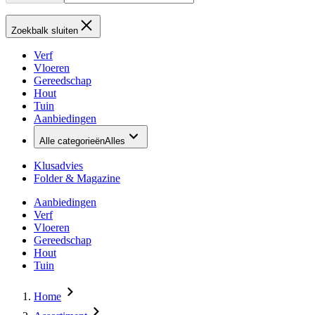
Zoekbalk sluiten
Verf
Vloeren
Gereedschap
Hout
Tuin
Aanbiedingen
Alle categorieën
Alles
Klusadvies
Folder & Magazine
Aanbiedingen
Verf
Vloeren
Gereedschap
Hout
Tuin
Home