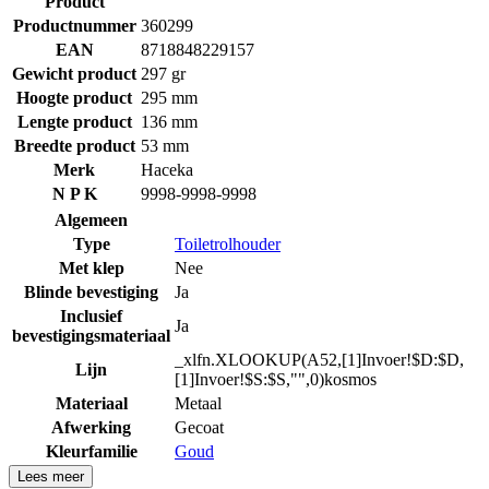
Product
Productnummer
360299
EAN
8718848229157
Gewicht product
297 gr
Hoogte product
295 mm
Lengte product
136 mm
Breedte product
53 mm
Merk
Haceka
N P K
9998-9998-9998
Algemeen
Type
Toiletrolhouder
Met klep
Nee
Blinde bevestiging
Ja
Inclusief
Ja
bevestigingsmateriaal
_xlfn.XLOOKUP(A52,[1]Invoer!$D:$D,
Lijn
[1]Invoer!$S:$S,"",0)kosmos
Materiaal
Metaal
Afwerking
Gecoat
Kleurfamilie
Goud
Lees meer