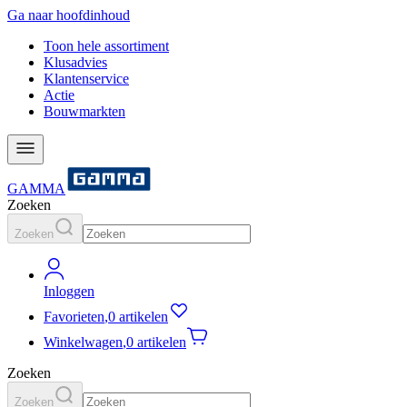
Ga naar hoofdinhoud
Toon hele assortiment
Klusadvies
Klantenservice
Actie
Bouwmarkten
GAMMA
Zoeken
Zoeken
Inloggen
Favorieten
,
0 artikelen
Winkelwagen
,
0 artikelen
Zoeken
Zoeken