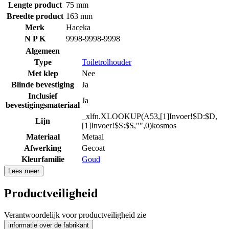
Lengte product
75 mm
Breedte product
163 mm
Merk
Haceka
N P K
9998-9998-9998
Algemeen
Type
Toiletrolhouder
Met klep
Nee
Blinde bevestiging
Ja
Inclusief
Ja
bevestigingsmateriaal
_xlfn.XLOOKUP(A53,[1]Invoer!$D:$D,
Lijn
[1]Invoer!$S:$S,"",0)kosmos
Materiaal
Metaal
Afwerking
Gecoat
Kleurfamilie
Goud
Lees meer
Productveiligheid
Verantwoordelijk voor productveiligheid zie
informatie over de fabrikant