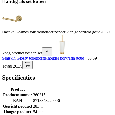
Handig als set kopen
Haceka Kosmos toiletrolhouder zonder klep geborsteld goud
26.39
Voeg product toe aan set
Sealskin Glossy toiletborstelhouder polyresin goud
+ 33.59
Totaal 26.39
Specificaties
Product
Productnummer
360315
EAN
8718848229096
Gewicht product
283 gr
Hoogte product
54 mm