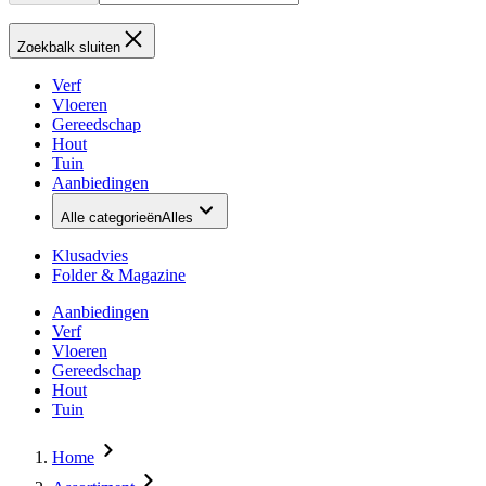
Zoekbalk sluiten
Verf
Vloeren
Gereedschap
Hout
Tuin
Aanbiedingen
Alle categorieën
Alles
Klusadvies
Folder & Magazine
Aanbiedingen
Verf
Vloeren
Gereedschap
Hout
Tuin
Home