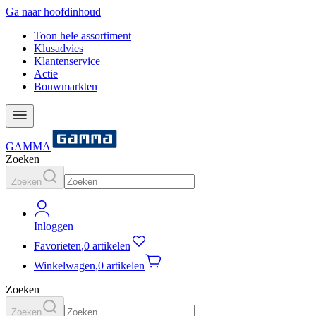
Ga naar hoofdinhoud
Toon hele assortiment
Klusadvies
Klantenservice
Actie
Bouwmarkten
GAMMA
Zoeken
Zoeken
Inloggen
Favorieten
,
0 artikelen
Winkelwagen
,
0 artikelen
Zoeken
Zoeken