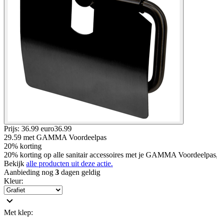
Prijs: 36.99 euro
36
.
99
29.59
met GAMMA Voordeelpas
20% korting
20% korting op alle sanitair accessoires met je GAMMA Voordeelpas
Bekijk
alle producten uit deze actie.
Aanbieding nog
3
dagen geldig
Kleur
:
Met klep
: