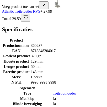
Voeg product toe aan set
Atlantic Toiletbutler RVS
+ 27.99
Totaal 29.59
Specificaties
Product
Productnummer
360237
EAN
8718848204017
Gewicht product
370 gr
Hoogte product
129 mm
Lengte product
50 mm
Breedte product
143 mm
Merk
Haceka
N P K
9998-9998-9998
Algemeen
Type
Toiletrolhouder
Met klep
Ja
Blinde bevestiging
Ja