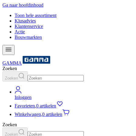
Ga naar hoofdinhoud
Toon hele assortiment
Klusadvies
Klantenservice
Actie
Bouwmarkten
GAMMA
Zoeken
Zoeken
Inloggen
Favorieten
,
0 artikelen
Winkelwagen
,
0 artikelen
Zoeken
Zoeken