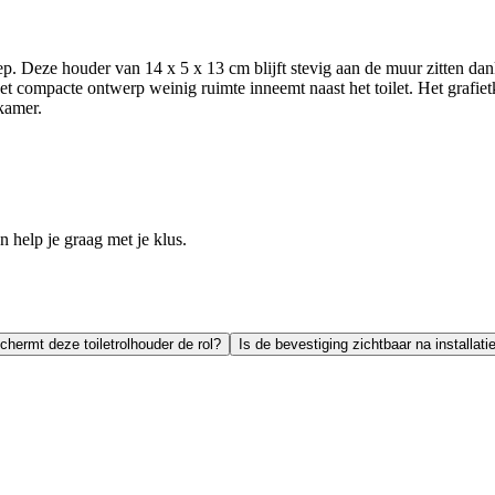
ep. Deze houder van 14 x 5 x 13 cm blijft stevig aan de muur zitten da
l het compacte ontwerp weinig ruimte inneemt naast het toilet. Het graf
kamer.
help je graag met je klus.
hermt deze toiletrolhouder de rol?
Is de bevestiging zichtbaar na installati