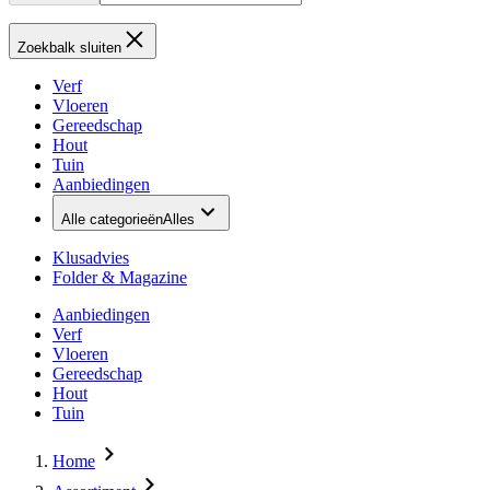
Zoekbalk sluiten
Verf
Vloeren
Gereedschap
Hout
Tuin
Aanbiedingen
Alle categorieën
Alles
Klusadvies
Folder & Magazine
Aanbiedingen
Verf
Vloeren
Gereedschap
Hout
Tuin
Home