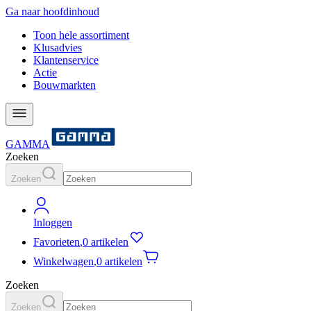
Ga naar hoofdinhoud
Toon hele assortiment
Klusadvies
Klantenservice
Actie
Bouwmarkten
GAMMA
Zoeken
Zoeken
Inloggen
Favorieten
,
0 artikelen
Winkelwagen
,
0 artikelen
Zoeken
Zoeken