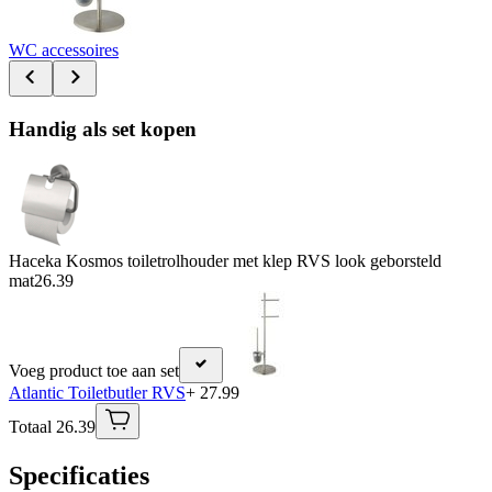
WC accessoires
Handig als set kopen
Haceka Kosmos toiletrolhouder met klep RVS look geborsteld
mat
26.39
Voeg product toe aan set
Atlantic Toiletbutler RVS
+ 27.99
Totaal 26.39
Specificaties