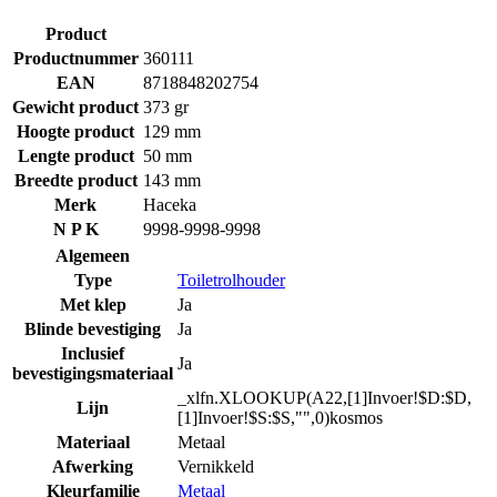
Product
Productnummer
360111
EAN
8718848202754
Gewicht product
373 gr
Hoogte product
129 mm
Lengte product
50 mm
Breedte product
143 mm
Merk
Haceka
N P K
9998-9998-9998
Algemeen
Type
Toiletrolhouder
Met klep
Ja
Blinde bevestiging
Ja
Inclusief
Ja
bevestigingsmateriaal
_xlfn.XLOOKUP(A22,[1]Invoer!$D:$D,
Lijn
[1]Invoer!$S:$S,"",0)kosmos
Materiaal
Metaal
Afwerking
Vernikkeld
Kleurfamilie
Metaal