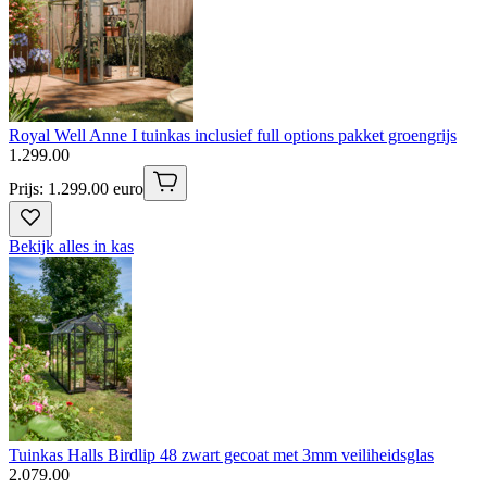
Royal Well Anne I tuinkas inclusief full options pakket groengrijs
1
.
299
.
00
Prijs: 1.299.00 euro
Bekijk alles in kas
Tuinkas Halls Birdlip 48 zwart gecoat met 3mm veiliheidsglas
2
.
079
.
00