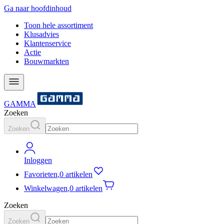
Ga naar hoofdinhoud
Toon hele assortiment
Klusadvies
Klantenservice
Actie
Bouwmarkten
GAMMA
Zoeken
Zoeken
Inloggen
Favorieten
,
0 artikelen
Winkelwagen
,
0 artikelen
Zoeken
Zoeken