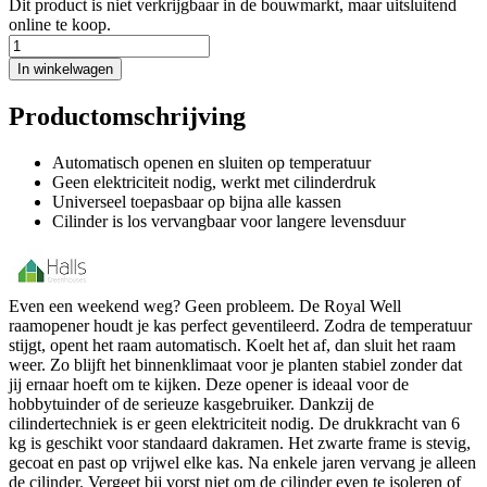
Dit product is niet verkrijgbaar in de bouwmarkt, maar uitsluitend
online te koop.
In winkelwagen
Productomschrijving
Automatisch openen en sluiten op temperatuur
Geen elektriciteit nodig, werkt met cilinderdruk
Universeel toepasbaar op bijna alle kassen
Cilinder is los vervangbaar voor langere levensduur
Even een weekend weg? Geen probleem. De Royal Well
raamopener houdt je kas perfect geventileerd. Zodra de temperatuur
stijgt, opent het raam automatisch. Koelt het af, dan sluit het raam
weer. Zo blijft het binnenklimaat voor je planten stabiel zonder dat
jij ernaar hoeft om te kijken. Deze opener is ideaal voor de
hobbytuinder of de serieuze kasgebruiker. Dankzij de
cilindertechniek is er geen elektriciteit nodig. De drukkracht van 6
kg is geschikt voor standaard dakramen. Het zwarte frame is stevig,
gecoat en past op vrijwel elke kas. Na enkele jaren vervang je alleen
de cilinder. Vergeet bij vorst niet om de cilinder even te isoleren of