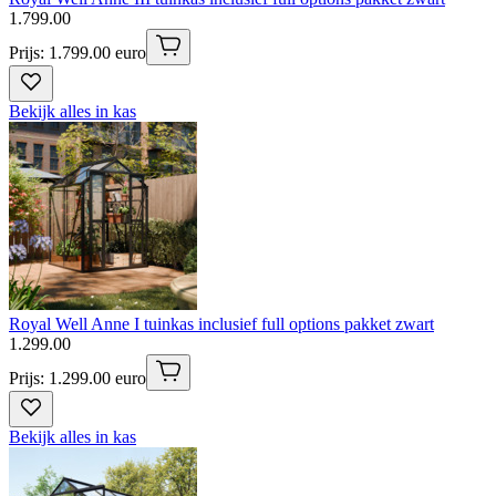
1
.
799
.
00
Prijs: 1.799.00 euro
Bekijk alles in kas
Royal Well Anne I tuinkas inclusief full options pakket zwart
1
.
299
.
00
Prijs: 1.299.00 euro
Bekijk alles in kas