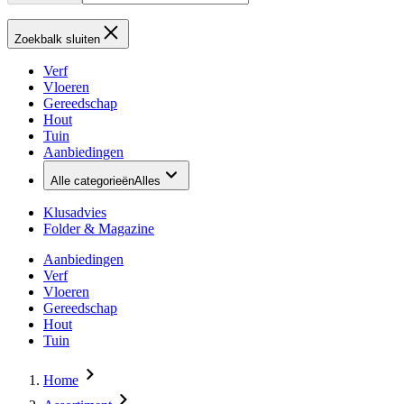
Zoekbalk sluiten
Verf
Vloeren
Gereedschap
Hout
Tuin
Aanbiedingen
Alle categorieën
Alles
Klusadvies
Folder & Magazine
Aanbiedingen
Verf
Vloeren
Gereedschap
Hout
Tuin
Home