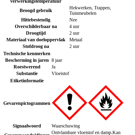
verwerkingstemperatuur
Hekwerken
,
Trappen
,
Beoogd gebruik
Tuinmeubelen
Hittebestendig
Nee
Overschilderbaar na
4 uur
Droogtijd
2 uur
Materiaal van doeloppervlak
Metaal
Stofdroog na
2 uur
Technische kenmerken
Bescherming in jaren
8 jaar
Roestwerend
Ja
Substantie
Vloeistof
Etiketinformatie
Gevarenpictogrammen
Signaalwoord
Waarschuwing
Ontvlambare vloeistof en damp.
Kan