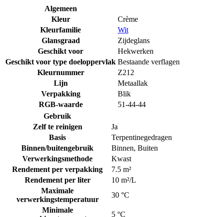
Algemeen
Kleur
Crème
Kleurfamilie
Wit
Glansgraad
Zijdeglans
Geschikt voor
Hekwerken
Geschikt voor type doeloppervlak
Bestaande verflagen
Kleurnummer
Z212
Lijn
Metaallak
Verpakking
Blik
RGB-waarde
51-44-44
Gebruik
Zelf te reinigen
Ja
Basis
Terpentinegedragen
Binnen/buitengebruik
Binnen
,
Buiten
Verwerkingsmethode
Kwast
Rendement per verpakking
7.5 m²
Rendement per liter
10 m²/L
Maximale
30 °C
verwerkingstemperatuur
Minimale
5 °C