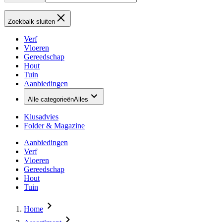
Zoekbalk sluiten
Verf
Vloeren
Gereedschap
Hout
Tuin
Aanbiedingen
Alle categorieën
Alles
Klusadvies
Folder & Magazine
Aanbiedingen
Verf
Vloeren
Gereedschap
Hout
Tuin
Home