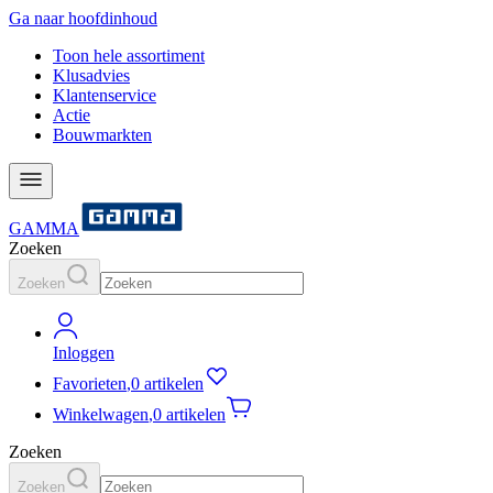
Ga naar hoofdinhoud
Toon hele assortiment
Klusadvies
Klantenservice
Actie
Bouwmarkten
GAMMA
Zoeken
Zoeken
Inloggen
Favorieten
,
0 artikelen
Winkelwagen
,
0 artikelen
Zoeken
Zoeken