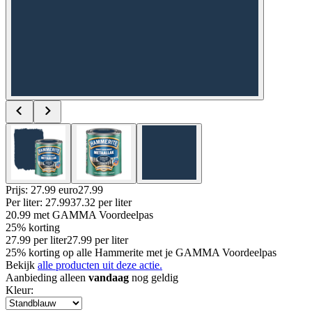
Prijs: 27.99 euro
27
.
99
Per
liter
:
27.99
37.32
per
liter
20.99
met GAMMA Voordeelpas
25% korting
27.99
per
liter
27.99
per
liter
25% korting op alle Hammerite met je GAMMA Voordeelpas
Bekijk
alle producten uit deze actie.
Aanbieding alleen
vandaag
nog geldig
Kleur
: