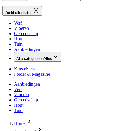
Zoekbalk sluiten
Verf
Vloeren
Gereedschap
Hout
Tuin
Aanbiedingen
Alle categorieën
Alles
Klusadvies
Folder & Magazine
Aanbiedingen
Verf
Vloeren
Gereedschap
Hout
Tuin
Home