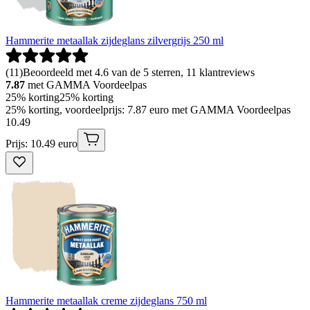
Hammerite metaallak zijdeglans zilvergrijs 250 ml
(
11
)
Beoordeeld met 4.6 van de 5 sterren, 11 klantreviews
7.87
met GAMMA Voordeelpas
25% korting
25% korting
25% korting, voordeelprijs: 7.87 euro met GAMMA Voordeelpas
10
.
49
Prijs: 10.49 euro
Hammerite metaallak creme zijdeglans 750 ml