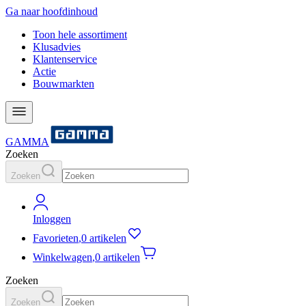
Ga naar hoofdinhoud
Toon hele assortiment
Klusadvies
Klantenservice
Actie
Bouwmarkten
GAMMA
Zoeken
Zoeken
Inloggen
Favorieten
,
0 artikelen
Winkelwagen
,
0 artikelen
Zoeken
Zoeken