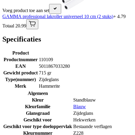
Voeg product toe aan set
GAMMA professional lakroller universeel 10 cm (2 stuks)
+ 4.79
Totaal 20.99
Specificaties
Product
Productnummer
110109
EAN
5011867033280
Gewicht product
715 gr
Type(nummer)
Zijdeglans
Merk
Hammerite
Algemeen
Kleur
Standblauw
Kleurfamilie
Blauw
Glansgraad
Zijdeglans
Geschikt voor
Hekwerken
Geschikt voor type doeloppervlak
Bestaande verflagen
Kleurnummer
Z228