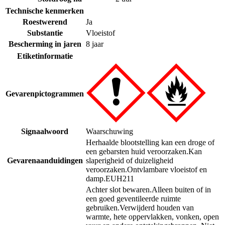
Technische kenmerken
Roestwerend
Ja
Substantie
Vloeistof
Bescherming in jaren
8 jaar
Etiketinformatie
Gevarenpictogrammen
Signaalwoord
Waarschuwing
Herhaalde blootstelling kan een droge of
een gebarsten huid veroorzaken.
Kan
Gevarenaanduidingen
slaperigheid of duizeligheid
veroorzaken.
Ontvlambare vloeistof en
damp.
EUH211
Achter slot bewaren.
Alleen buiten of in
een goed geventileerde ruimte
gebruiken.
Verwijderd houden van
warmte, hete oppervlakken, vonken, open