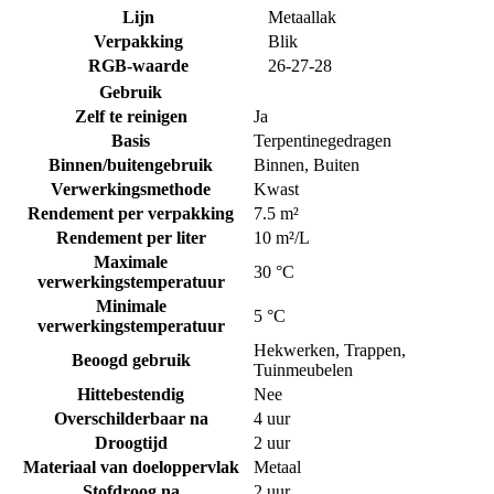
Lijn
Metaallak
Verpakking
Blik
RGB-waarde
26-27-28
Gebruik
Zelf te reinigen
Ja
Basis
Terpentinegedragen
Binnen/buitengebruik
Binnen
,
Buiten
Verwerkingsmethode
Kwast
Rendement per verpakking
7.5 m²
Rendement per liter
10 m²/L
Maximale
30 °C
verwerkingstemperatuur
Minimale
5 °C
verwerkingstemperatuur
Hekwerken
,
Trappen
,
Beoogd gebruik
Tuinmeubelen
Hittebestendig
Nee
Overschilderbaar na
4 uur
Droogtijd
2 uur
Materiaal van doeloppervlak
Metaal
Stofdroog na
2 uur