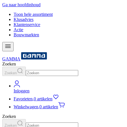
Ga naar hoofdinhoud
Toon hele assortiment
Klusadvies
Klantenservice
Actie
Bouwmarkten
GAMMA
Zoeken
Zoeken
Inloggen
Favorieten
,
0 artikelen
Winkelwagen
,
0 artikelen
Zoeken
Zoeken