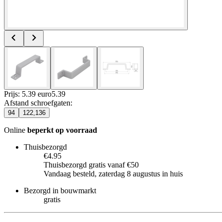
Prijs: 5.39 euro
5
.
39
Afstand schroefgaten
:
94
122,136
Online
beperkt op voorraad
Thuisbezorgd
€4.95
Thuisbezorgd gratis vanaf €50
Vandaag besteld, zaterdag 8 augustus in huis
Bezorgd in bouwmarkt
gratis