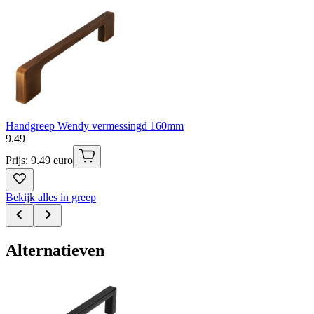
Handgreep Wendy vermessingd 160mm
9
.
49
Prijs: 9.49 euro
Bekijk alles in greep
Alternatieven