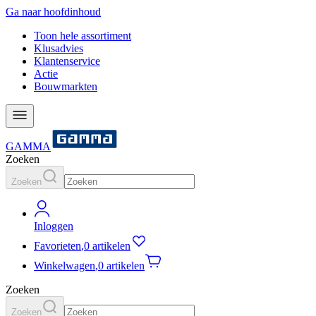
Ga naar hoofdinhoud
Toon hele assortiment
Klusadvies
Klantenservice
Actie
Bouwmarkten
GAMMA
Zoeken
Zoeken
Inloggen
Favorieten
,
0 artikelen
Winkelwagen
,
0 artikelen
Zoeken
Zoeken