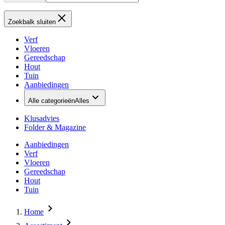
Zoekbalk sluiten
Verf
Vloeren
Gereedschap
Hout
Tuin
Aanbiedingen
Alle categorieën
Alles
Klusadvies
Folder & Magazine
Aanbiedingen
Verf
Vloeren
Gereedschap
Hout
Tuin
Home