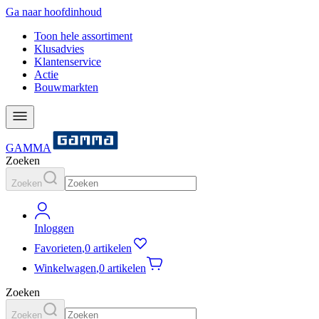
Ga naar hoofdinhoud
Toon hele assortiment
Klusadvies
Klantenservice
Actie
Bouwmarkten
GAMMA
Zoeken
Zoeken
Inloggen
Favorieten
,
0 artikelen
Winkelwagen
,
0 artikelen
Zoeken
Zoeken