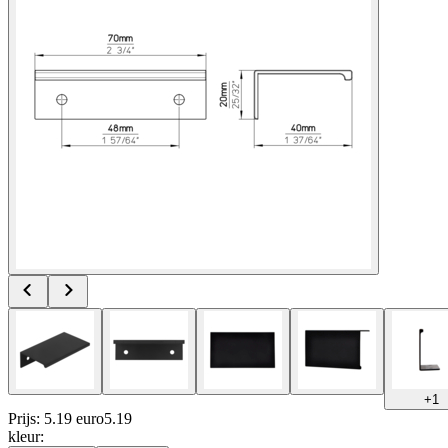
+
1
Prijs: 5.19 euro
5
.
19
kleur
: