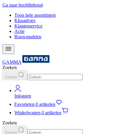
Ga naar hoofdinhoud
Toon hele assortiment
Klusadvies
Klantenservice
Actie
Bouwmarkten
GAMMA
Zoeken
Zoeken
Inloggen
Favorieten
,
0 artikelen
Winkelwagen
,
0 artikelen
Zoeken
Zoeken