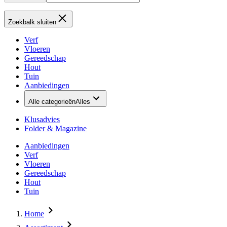
Zoekbalk sluiten
Verf
Vloeren
Gereedschap
Hout
Tuin
Aanbiedingen
Alle categorieën
Alles
Klusadvies
Folder & Magazine
Aanbiedingen
Verf
Vloeren
Gereedschap
Hout
Tuin
Home