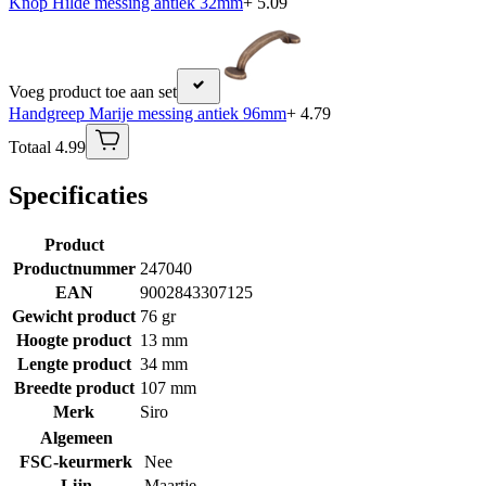
Knop Hilde messing antiek 32mm
+ 5.09
Voeg product toe aan set
Handgreep Marije messing antiek 96mm
+ 4.79
Totaal 4.99
Specificaties
Product
Productnummer
247040
EAN
9002843307125
Gewicht product
76 gr
Hoogte product
13 mm
Lengte product
34 mm
Breedte product
107 mm
Merk
Siro
Algemeen
FSC-keurmerk
Nee
Lijn
Maartje