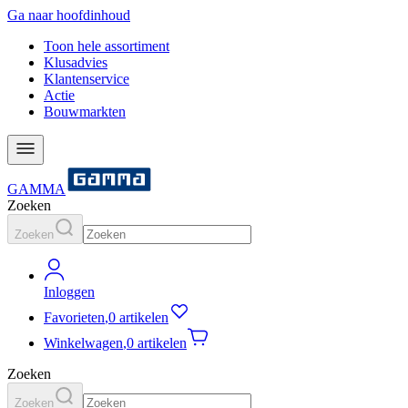
Ga naar hoofdinhoud
Toon hele assortiment
Klusadvies
Klantenservice
Actie
Bouwmarkten
GAMMA
Zoeken
Zoeken
Inloggen
Favorieten
,
0 artikelen
Winkelwagen
,
0 artikelen
Zoeken
Zoeken