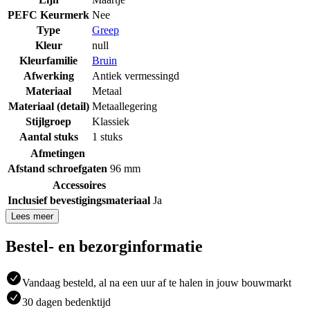
PEFC Keurmerk
Nee
Type
Greep
Kleur
null
Kleurfamilie
Bruin
Afwerking
Antiek vermessingd
Materiaal
Metaal
Materiaal (detail)
Metaallegering
Stijlgroep
Klassiek
Aantal stuks
1 stuks
Afmetingen
Afstand schroefgaten
96 mm
Accessoires
Inclusief bevestigingsmateriaal
Ja
Lees meer
Bestel- en bezorginformatie
Vandaag besteld, al na een uur af te halen in jouw bouwmarkt
30 dagen bedenktijd