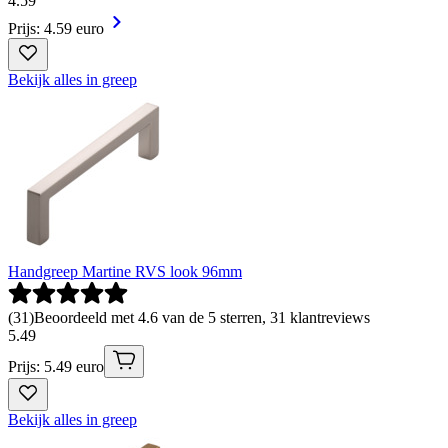
4
.
59
Prijs: 4.59 euro
Bekijk alles in greep
Handgreep Martine RVS look 96mm
(
31
)
Beoordeeld met 4.6 van de 5 sterren, 31 klantreviews
5
.
49
Prijs: 5.49 euro
Bekijk alles in greep