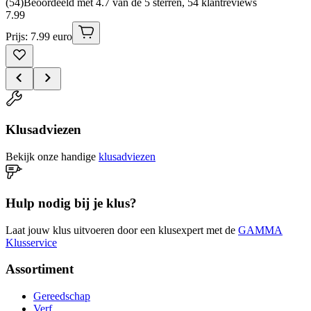
(
54
)
Beoordeeld met 4.7 van de 5 sterren, 54 klantreviews
7
.
99
Prijs: 7.99 euro
Klusadviezen
Bekijk onze handige
klusadviezen
Hulp nodig bij je klus?
Laat jouw klus uitvoeren door een klusexpert met de
GAMMA
Klusservice
Assortiment
Gereedschap
Verf