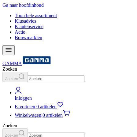
Ga naar hoofdinhoud
Toon hele assortiment
Klusadvies
Klantenservice
Actie
Bouwmarkten
GAMMA
Zoeken
Zoeken
Inloggen
Favorieten
,
0 artikelen
Winkelwagen
,
0 artikelen
Zoeken
Zoeken