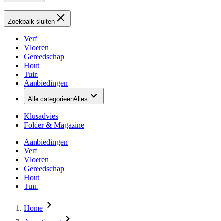
Zoekbalk sluiten
Verf
Vloeren
Gereedschap
Hout
Tuin
Aanbiedingen
Alle categorieën
Alles
Klusadvies
Folder & Magazine
Aanbiedingen
Verf
Vloeren
Gereedschap
Hout
Tuin
Home