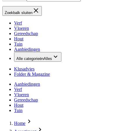
Zoekbalk sluiten
Verf
Vloeren
Gereedschap
Hout
Tuin
Aanbiedingen
Alle categorieën
Alles
Klusadvies
Folder & Magazine
Aanbiedingen
Verf
Vloeren
Gereedschap
Hout
Tuin
Home