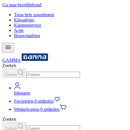
Ga naar hoofdinhoud
Toon hele assortiment
Klusadvies
Klantenservice
Actie
Bouwmarkten
GAMMA
Zoeken
Zoeken
Inloggen
Favorieten
,
0 artikelen
Winkelwagen
,
0 artikelen
Zoeken
Zoeken