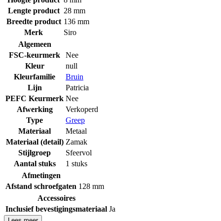
Lengte product
28 mm
Breedte product
136 mm
Merk
Siro
Algemeen
FSC-keurmerk
Nee
Kleur
null
Kleurfamilie
Bruin
Lijn
Patricia
PEFC Keurmerk
Nee
Afwerking
Verkoperd
Type
Greep
Materiaal
Metaal
Materiaal (detail)
Zamak
Stijlgroep
Sfeervol
Aantal stuks
1 stuks
Afmetingen
Afstand schroefgaten
128 mm
Accessoires
Inclusief bevestigingsmateriaal
Ja
Lees meer