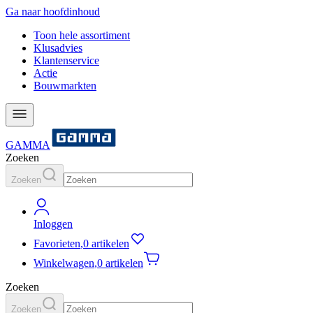
Ga naar hoofdinhoud
Toon hele assortiment
Klusadvies
Klantenservice
Actie
Bouwmarkten
GAMMA
Zoeken
Zoeken
Inloggen
Favorieten
,
0 artikelen
Winkelwagen
,
0 artikelen
Zoeken
Zoeken