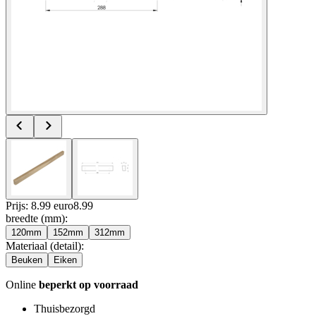
Prijs: 8.99 euro
8
.
99
breedte (mm)
:
120mm
152mm
312mm
Materiaal (detail)
:
Beuken
Eiken
Online
beperkt op voorraad
Thuisbezorgd