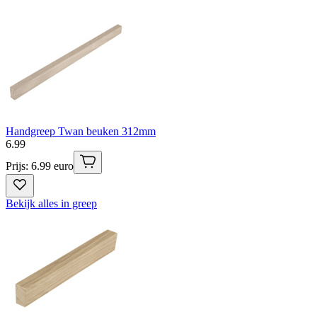
Handgreep Twan beuken 312mm
6
.
99
Prijs: 6.99 euro
Bekijk alles in greep