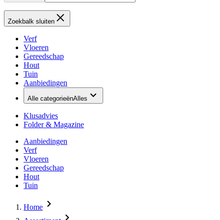
Zoekbalk sluiten
Verf
Vloeren
Gereedschap
Hout
Tuin
Aanbiedingen
Alle categorieën
Alles
Klusadvies
Folder & Magazine
Aanbiedingen
Verf
Vloeren
Gereedschap
Hout
Tuin
Home