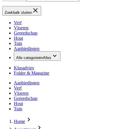
Zoekbalk sluiten
Verf
Vloeren
Gereedschap
Hout
Tuin
Aanbiedingen
Alle categorieën
Alles
Klusadvies
Folder & Magazine
Aanbiedingen
Verf
Vloeren
Gereedschap
Hout
Tuin
Home