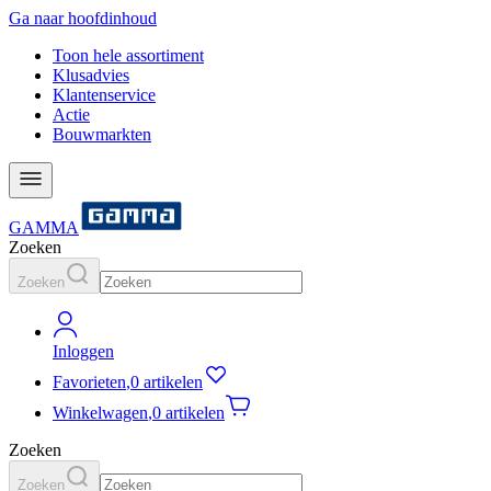
Ga naar hoofdinhoud
Toon hele assortiment
Klusadvies
Klantenservice
Actie
Bouwmarkten
GAMMA
Zoeken
Zoeken
Inloggen
Favorieten
,
0 artikelen
Winkelwagen
,
0 artikelen
Zoeken
Zoeken