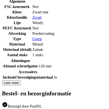
Algemeen
FSC-keurmerk
Nee
Kleur
Zwart mat
Kleurfamilie
Zwart
Lijn
Wendy
PEFC Keurmerk
Nee
Afwerking
Poedercoating
Type
Greep
Materiaal
Metaal
Materiaal (detail)
Zamak
Aantal stuks
1 stuks
Afmetingen
Afstand schroefgaten
128 mm
Accessoires
Inclusief bevestigingsmateriaal
Ja
Lees meer
Bestel- en bezorginformatie
Bezorgd door PostNL