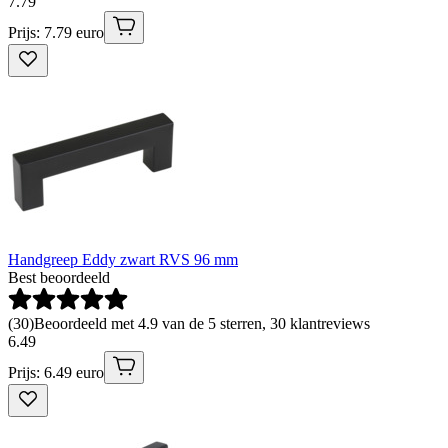
7
.
79
Prijs: 7.79 euro
Handgreep Eddy zwart RVS 96 mm
Best beoordeeld
(
30
)
Beoordeeld met 4.9 van de 5 sterren, 30 klantreviews
6
.
49
Prijs: 6.49 euro