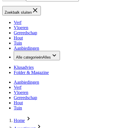
Zoekbalk sluiten
Verf
Vloeren
Gereedschap
Hout
Tuin
Aanbiedingen
Alle categorieën
Alles
Klusadvies
Folder & Magazine
Aanbiedingen
Verf
Vloeren
Gereedschap
Hout
Tuin
Home