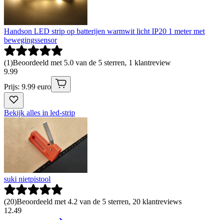
Handson LED strip op batterijen warmwit licht IP20 1 meter met
bewegingssensor
(
1
)
Beoordeeld met 5.0 van de 5 sterren, 1 klantreview
9
.
99
Prijs: 9.99 euro
Bekijk alles in led-strip
suki nietpistool
(
20
)
Beoordeeld met 4.2 van de 5 sterren, 20 klantreviews
12
.
49