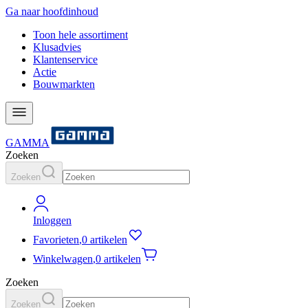
Ga naar hoofdinhoud
Toon hele assortiment
Klusadvies
Klantenservice
Actie
Bouwmarkten
GAMMA
Zoeken
Zoeken
Inloggen
Favorieten
,
0 artikelen
Winkelwagen
,
0 artikelen
Zoeken
Zoeken