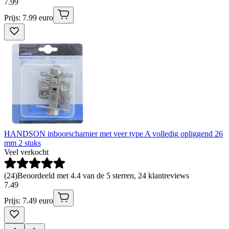
7
.
99
Prijs: 7.99 euro
HANDSON inboorscharnier met veer type A volledig opliggend 26
mm 2 stuks
Veel verkocht
(
24
)
Beoordeeld met 4.4 van de 5 sterren, 24 klantreviews
7
.
49
Prijs: 7.49 euro