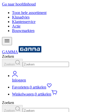
Ga naar hoofdinhoud
Toon hele assortiment
Klusadvies
Klantenservice
Actie
Bouwmarkten
GAMMA
Zoeken
Zoeken
Inloggen
Favorieten
,
0 artikelen
Winkelwagen
,
0 artikelen
Zoeken
Zoeken