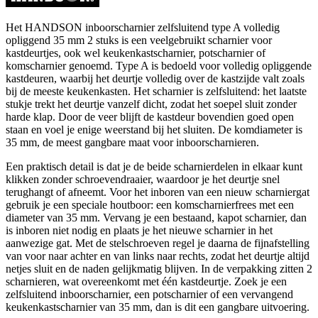
Het HANDSON inboorscharnier zelfsluitend type A volledig
opliggend 35 mm 2 stuks is een veelgebruikt scharnier voor
kastdeurtjes, ook wel keukenkastscharnier, potscharnier of
komscharnier genoemd. Type A is bedoeld voor volledig opliggende
kastdeuren, waarbij het deurtje volledig over de kastzijde valt zoals
bij de meeste keukenkasten. Het scharnier is zelfsluitend: het laatste
stukje trekt het deurtje vanzelf dicht, zodat het soepel sluit zonder
harde klap. Door de veer blijft de kastdeur bovendien goed open
staan en voel je enige weerstand bij het sluiten. De komdiameter is
35 mm, de meest gangbare maat voor inboorscharnieren.
Een praktisch detail is dat je de beide scharnierdelen in elkaar kunt
klikken zonder schroevendraaier, waardoor je het deurtje snel
terughangt of afneemt. Voor het inboren van een nieuw scharniergat
gebruik je een speciale houtboor: een komscharnierfrees met een
diameter van 35 mm. Vervang je een bestaand, kapot scharnier, dan
is inboren niet nodig en plaats je het nieuwe scharnier in het
aanwezige gat. Met de stelschroeven regel je daarna de fijnafstelling
van voor naar achter en van links naar rechts, zodat het deurtje altijd
netjes sluit en de naden gelijkmatig blijven. In de verpakking zitten 2
scharnieren, wat overeenkomt met één kastdeurtje. Zoek je een
zelfsluitend inboorscharnier, een potscharnier of een vervangend
keukenkastscharnier van 35 mm, dan is dit een gangbare uitvoering.