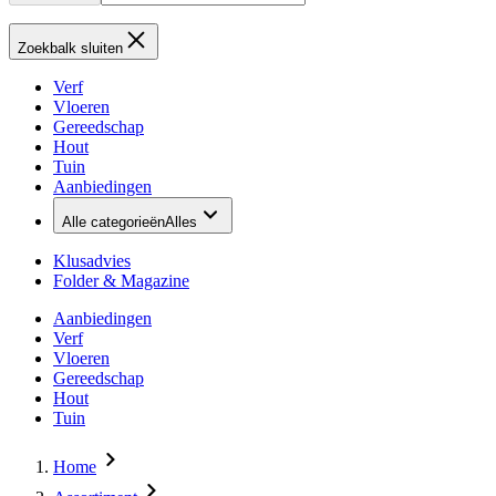
Zoekbalk sluiten
Verf
Vloeren
Gereedschap
Hout
Tuin
Aanbiedingen
Alle categorieën
Alles
Klusadvies
Folder & Magazine
Aanbiedingen
Verf
Vloeren
Gereedschap
Hout
Tuin
Home