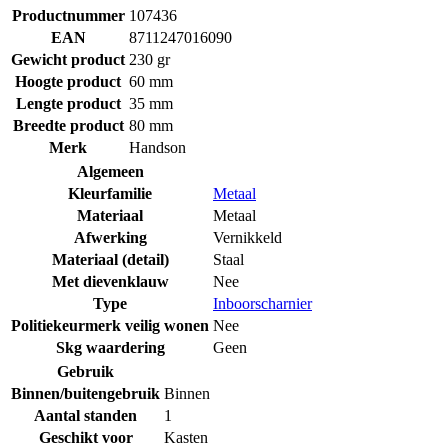
Productnummer
107436
EAN
8711247016090
Gewicht product
230 gr
Hoogte product
60 mm
Lengte product
35 mm
Breedte product
80 mm
Merk
Handson
Algemeen
Kleurfamilie
Metaal
Materiaal
Metaal
Afwerking
Vernikkeld
Materiaal (detail)
Staal
Met dievenklauw
Nee
Type
Inboorscharnier
Politiekeurmerk veilig wonen
Nee
Skg waardering
Geen
Gebruik
Binnen/buitengebruik
Binnen
Aantal standen
1
Geschikt voor
Kasten