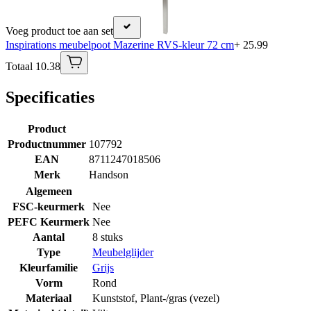
Voeg product toe aan set
Inspirations meubelpoot Mazerine RVS-kleur 72 cm
+ 25.99
Totaal 10.38
Specificaties
Product
Productnummer
107792
EAN
8711247018506
Merk
Handson
Algemeen
FSC-keurmerk
Nee
PEFC Keurmerk
Nee
Aantal
8 stuks
Type
Meubelglijder
Kleurfamilie
Grijs
Vorm
Rond
Materiaal
Kunststof
,
Plant-/gras (vezel)