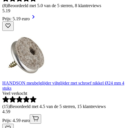
(
8
)
Beoordeeld met 5.0 van de 5 sterren, 8 klantreviews
5
.
19
Prijs: 5.19 euro
HANDSON meubelglijder viltglijder met schroef nikkel Ø24 mm 4
stuks
Veel verkocht
(
15
)
Beoordeeld met 4.5 van de 5 sterren, 15 klantreviews
4
.
59
Prijs: 4.59 euro