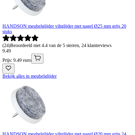
HANDSON meubelglijder viltglijder met nagel Ø25 mm grijs 20
stuks
(
24
)
Beoordeeld met 4.4 van de 5 sterren, 24 klantreviews
9
.
49
Prijs: 9.49 euro
Bekijk alles in meubelglijder
HANDSON meubelglijder viltglijder met nagel Ø20 mm grijs 24