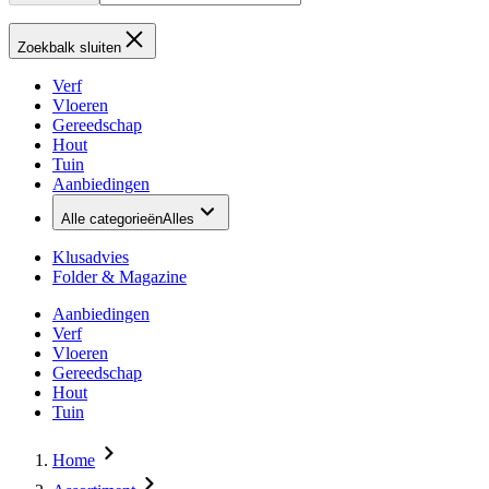
Zoekbalk sluiten
Verf
Vloeren
Gereedschap
Hout
Tuin
Aanbiedingen
Alle categorieën
Alles
Klusadvies
Folder & Magazine
Aanbiedingen
Verf
Vloeren
Gereedschap
Hout
Tuin
Home