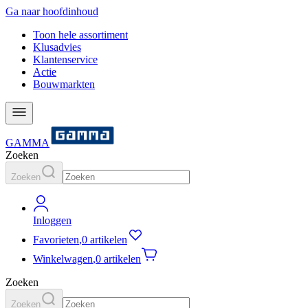
Ga naar hoofdinhoud
Toon hele assortiment
Klusadvies
Klantenservice
Actie
Bouwmarkten
GAMMA
Zoeken
Zoeken
Inloggen
Favorieten
,
0 artikelen
Winkelwagen
,
0 artikelen
Zoeken
Zoeken