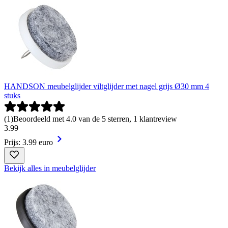
HANDSON meubelglijder viltglijder met nagel grijs Ø30 mm 4
stuks
(
1
)
Beoordeeld met 4.0 van de 5 sterren, 1 klantreview
3
.
99
Prijs: 3.99 euro
Bekijk alles in meubelglijder