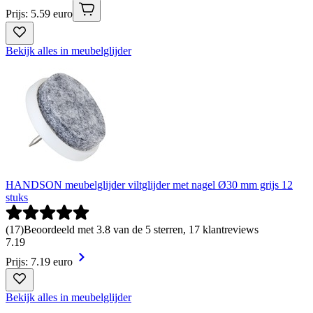
Prijs: 5.59 euro
Bekijk alles in meubelglijder
HANDSON meubelglijder viltglijder met nagel Ø30 mm grijs 12
stuks
(
17
)
Beoordeeld met 3.8 van de 5 sterren, 17 klantreviews
7
.
19
Prijs: 7.19 euro
Bekijk alles in meubelglijder