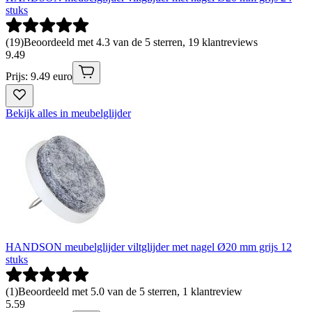
stuks
(
19
)
Beoordeeld met 4.3 van de 5 sterren, 19 klantreviews
9
.
49
Prijs: 9.49 euro
Bekijk alles in meubelglijder
HANDSON meubelglijder viltglijder met nagel Ø20 mm grijs 12
stuks
(
1
)
Beoordeeld met 5.0 van de 5 sterren, 1 klantreview
5
.
59