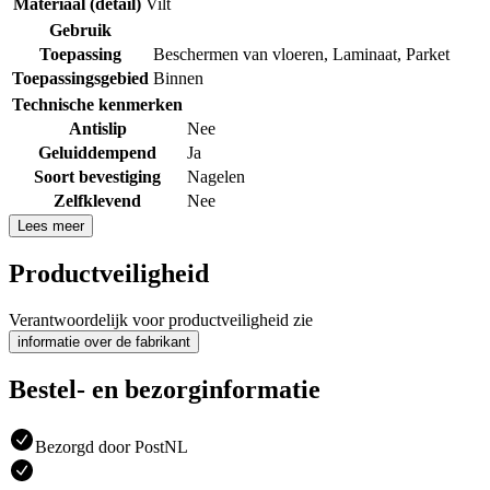
Materiaal (detail)
Vilt
Gebruik
Toepassing
Beschermen van vloeren
,
Laminaat
,
Parket
Toepassingsgebied
Binnen
Technische kenmerken
Antislip
Nee
Geluiddempend
Ja
Soort bevestiging
Nagelen
Zelfklevend
Nee
Lees meer
Productveiligheid
Verantwoordelijk voor productveiligheid zie
informatie over de fabrikant
Bestel- en bezorginformatie
Bezorgd door PostNL