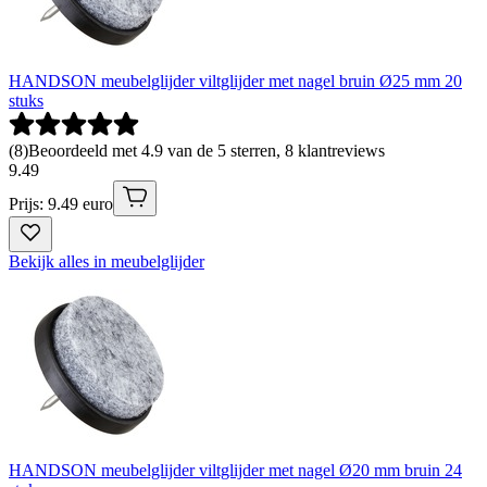
HANDSON meubelglijder viltglijder met nagel bruin Ø25 mm 20
stuks
(
8
)
Beoordeeld met 4.9 van de 5 sterren, 8 klantreviews
9
.
49
Prijs: 9.49 euro
Bekijk alles in meubelglijder
HANDSON meubelglijder viltglijder met nagel Ø20 mm bruin 24