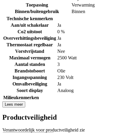
Toepassing
Verwarming
Binnen/buitengebruik
Binnen
Technische kenmerken
Aan/uit schakelaar
Ja
Co2 uitstoot
0 %
Oververhittingsbeveiliging
Ja
Thermostaat regelbaar
Ja
Vorstvrijstand
Nee
Maximaal vermogen
2500 Watt
Aantal standen
3
Brandstofsoort
Olie
Ingangsspanning
230 Volt
Omvalbeveiliging
Ja
Soort display
Analoog
Milieukenmerken
Lees meer
Productveiligheid
Verantwoordelijk voor productveiligheid zie