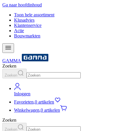
Ga naar hoofdinhoud
Toon hele assortiment
Klusadvies
Klantenservice
Actie
Bouwmarkten
GAMMA
Zoeken
Zoeken
Inloggen
Favorieten
,
0 artikelen
Winkelwagen
,
0 artikelen
Zoeken
Zoeken