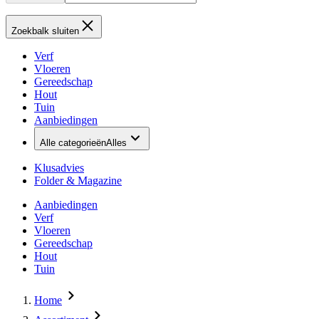
Zoekbalk sluiten
Verf
Vloeren
Gereedschap
Hout
Tuin
Aanbiedingen
Alle categorieën
Alles
Klusadvies
Folder & Magazine
Aanbiedingen
Verf
Vloeren
Gereedschap
Hout
Tuin
Home