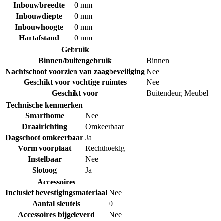
Inbouwbreedte
0 mm
Inbouwdiepte
0 mm
Inbouwhoogte
0 mm
Hartafstand
0 mm
Gebruik
Binnen/buitengebruik
Binnen
Nachtschoot voorzien van zaagbeveiliging
Nee
Geschikt voor vochtige ruimtes
Nee
Geschikt voor
Buitendeur
,
Meubel
Technische kenmerken
Smarthome
Nee
Draairichting
Omkeerbaar
Dagschoot omkeerbaar
Ja
Vorm voorplaat
Rechthoekig
Instelbaar
Nee
Slotoog
Ja
Accessoires
Inclusief bevestigingsmateriaal
Nee
Aantal sleutels
0
Accessoires bijgeleverd
Nee