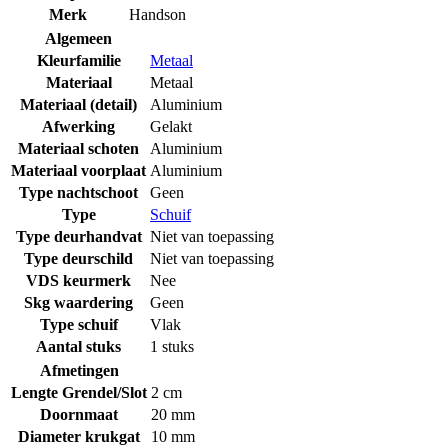
Merk
Handson
Algemeen
Kleurfamilie
Metaal
Materiaal
Metaal
Materiaal (detail)
Aluminium
Afwerking
Gelakt
Materiaal schoten
Aluminium
Materiaal voorplaat
Aluminium
Type nachtschoot
Geen
Type
Schuif
Type deurhandvat
Niet van toepassing
Type deurschild
Niet van toepassing
VDS keurmerk
Nee
Skg waardering
Geen
Type schuif
Vlak
Aantal stuks
1 stuks
Afmetingen
Lengte Grendel/Slot
2 cm
Doornmaat
20 mm
Diameter krukgat
10 mm