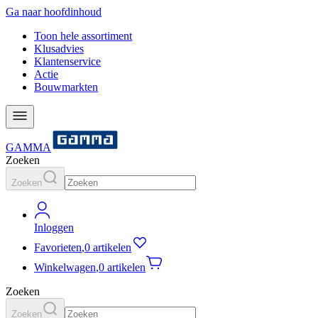
Ga naar hoofdinhoud
Toon hele assortiment
Klusadvies
Klantenservice
Actie
Bouwmarkten
GAMMA
Zoeken
Zoeken
Inloggen
Favorieten
,
0 artikelen
Winkelwagen
,
0 artikelen
Zoeken
Zoeken