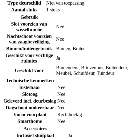
Type deurschild
Niet van toepassing
Aantal stuks
1 stuks
Gebruik
Slot voorzien van
Nee
wisselfunctie
Nachtschoot voorzien
Nee
van zaagbeveiliging
Binnen/buitengebruik
Binnen
,
Buiten
Geschikt voor vochtige
Ja
ruimtes
Binnendeur
,
Brievenbus
,
Buitendeur
,
Geschikt voor
Meubel
,
Schuifdeur
,
Tuindeur
Technische kenmerken
Instelbaar
Nee
Slotoog
Nee
Geleverd incl. deurbeslag
Nee
Dagschoot omkeerbaar
Nee
Vorm voorplaat
Rechthoekig
Smarthome
Nee
Accessoires
Inclusief sluitplaat
Ja