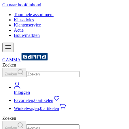
Ga naar hoofdinhoud
Toon hele assortiment
Klusadvies
Klantenservice
Actie
Bouwmarkten
GAMMA
Zoeken
Zoeken
Inloggen
Favorieten
,
0 artikelen
Winkelwagen
,
0 artikelen
Zoeken
Zoeken