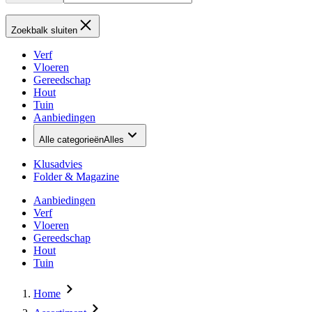
Zoekbalk sluiten
Verf
Vloeren
Gereedschap
Hout
Tuin
Aanbiedingen
Alle categorieën
Alles
Klusadvies
Folder & Magazine
Aanbiedingen
Verf
Vloeren
Gereedschap
Hout
Tuin
Home