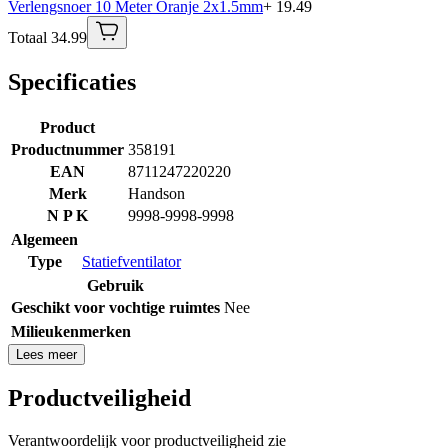
Verlengsnoer 10 Meter Oranje 2x1.5mm
+ 19.49
Totaal 34.99
Specificaties
Product
Productnummer
358191
EAN
8711247220220
Merk
Handson
N P K
9998-9998-9998
Algemeen
Type
Statiefventilator
Gebruik
Geschikt voor vochtige ruimtes
Nee
Milieukenmerken
Lees meer
Productveiligheid
Verantwoordelijk voor productveiligheid zie