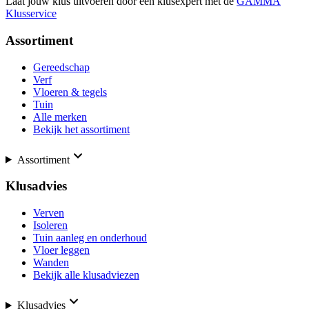
Laat jouw klus uitvoeren door een klusexpert met de
GAMMA
Klusservice
Assortiment
Gereedschap
Verf
Vloeren & tegels
Tuin
Alle merken
Bekijk het assortiment
Assortiment
Klusadvies
Verven
Isoleren
Tuin aanleg en onderhoud
Vloer leggen
Wanden
Bekijk alle klusadviezen
Klusadvies