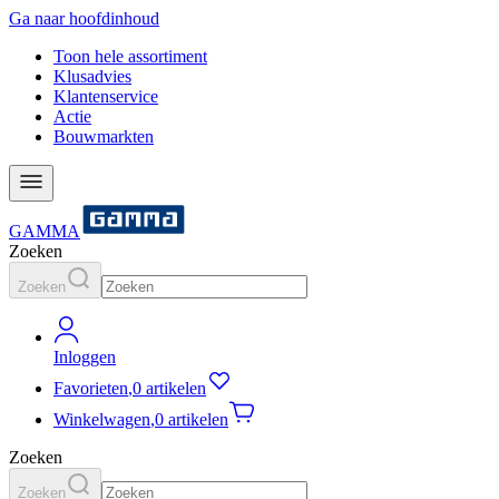
Ga naar hoofdinhoud
Toon hele assortiment
Klusadvies
Klantenservice
Actie
Bouwmarkten
GAMMA
Zoeken
Zoeken
Inloggen
Favorieten
,
0 artikelen
Winkelwagen
,
0 artikelen
Zoeken
Zoeken