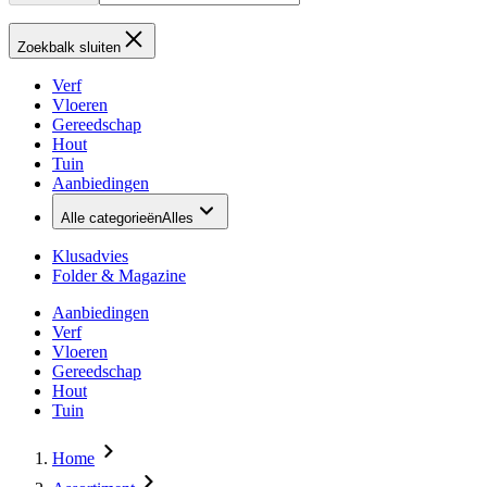
Zoekbalk sluiten
Verf
Vloeren
Gereedschap
Hout
Tuin
Aanbiedingen
Alle categorieën
Alles
Klusadvies
Folder & Magazine
Aanbiedingen
Verf
Vloeren
Gereedschap
Hout
Tuin
Home