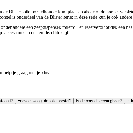
 in de Blister toiletborstelhouder kunt plaatsen als de oude borstel vers
e borstel is onderdeel van de Blister serie; in deze serie kun je ook a
onder andere een zeepdispenser, toiletrol- en reserverolhouder, een haak
accessoires in één en dezelfde stijl!
help je graag met je klus.
jstaand?
Hoeveel weegt de toiletborstel?
Is de borstel vervangbaar?
Is 