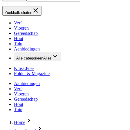
Zoekbalk sluiten
Verf
Vloeren
Gereedschap
Hout
Tuin
Aanbiedingen
Alle categorieën
Alles
Klusadvies
Folder & Magazine
Aanbiedingen
Verf
Vloeren
Gereedschap
Hout
Tuin
Home