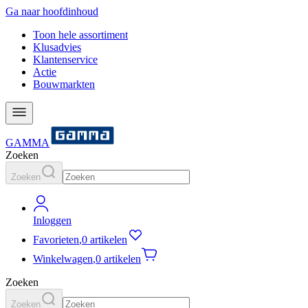
Ga naar hoofdinhoud
Toon hele assortiment
Klusadvies
Klantenservice
Actie
Bouwmarkten
GAMMA
Zoeken
Zoeken
Inloggen
Favorieten
,
0 artikelen
Winkelwagen
,
0 artikelen
Zoeken
Zoeken