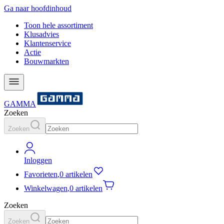
Ga naar hoofdinhoud
Toon hele assortiment
Klusadvies
Klantenservice
Actie
Bouwmarkten
GAMMA
Zoeken
Zoeken
Inloggen
Favorieten
,
0 artikelen
Winkelwagen
,
0 artikelen
Zoeken
Zoeken