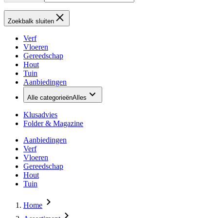
Zoekbalk sluiten
Verf
Vloeren
Gereedschap
Hout
Tuin
Aanbiedingen
Alle categorieën
Alles
Klusadvies
Folder & Magazine
Aanbiedingen
Verf
Vloeren
Gereedschap
Hout
Tuin
Home