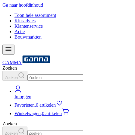
Ga naar hoofdinhoud
Toon hele assortiment
Klusadvies
Klantenservice
Actie
Bouwmarkten
GAMMA
Zoeken
Zoeken
Inloggen
Favorieten
,
0 artikelen
Winkelwagen
,
0 artikelen
Zoeken
Zoeken