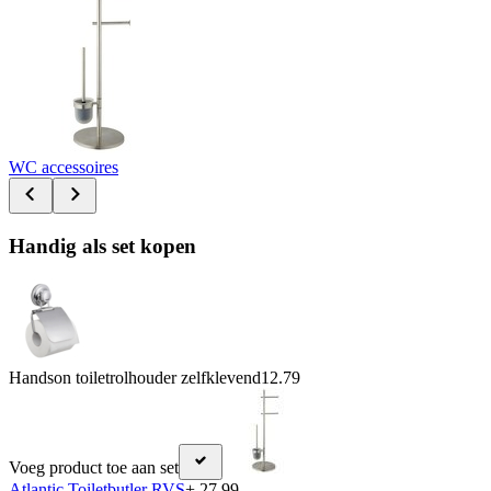
WC accessoires
Handig als set kopen
Handson toiletrolhouder zelfklevend
12.79
Voeg product toe aan set
Atlantic Toiletbutler RVS
+ 27.99