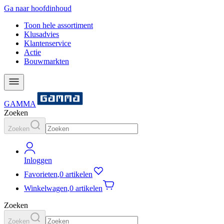
Ga naar hoofdinhoud
Toon hele assortiment
Klusadvies
Klantenservice
Actie
Bouwmarkten
GAMMA
Zoeken
Zoeken
Inloggen
Favorieten
,
0 artikelen
Winkelwagen
,
0 artikelen
Zoeken
Zoeken