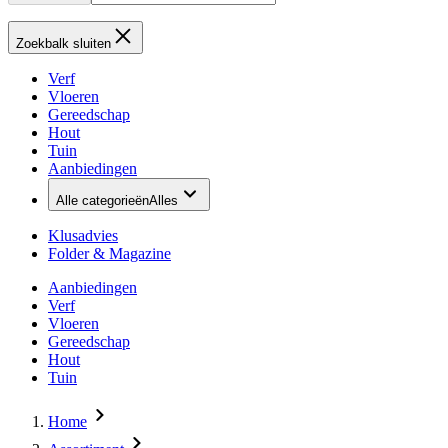
Zoekbalk sluiten
Verf
Vloeren
Gereedschap
Hout
Tuin
Aanbiedingen
Alle categorieën
Alles
Klusadvies
Folder & Magazine
Aanbiedingen
Verf
Vloeren
Gereedschap
Hout
Tuin
Home