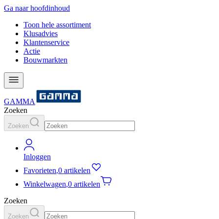
Ga naar hoofdinhoud
Toon hele assortiment
Klusadvies
Klantenservice
Actie
Bouwmarkten
GAMMA
Zoeken
Zoeken
Inloggen
Favorieten
,
0 artikelen
Winkelwagen
,
0 artikelen
Zoeken
Zoeken