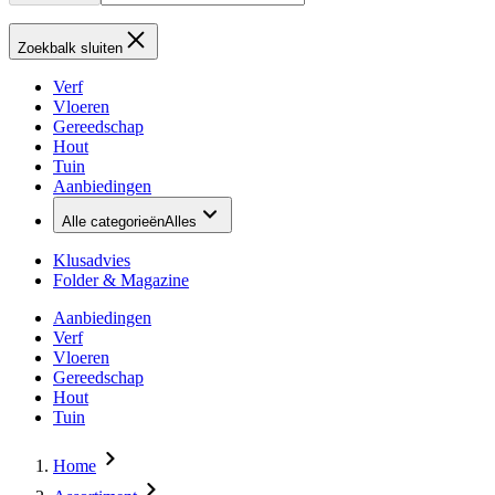
Zoekbalk sluiten
Verf
Vloeren
Gereedschap
Hout
Tuin
Aanbiedingen
Alle categorieën
Alles
Klusadvies
Folder & Magazine
Aanbiedingen
Verf
Vloeren
Gereedschap
Hout
Tuin
Home