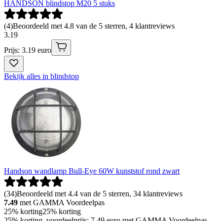
HANDSON blindstop M20 5 stuks
(
4
)
Beoordeeld met 4.8 van de 5 sterren, 4 klantreviews
3
.
19
Prijs: 3.19 euro
Bekijk alles in blindstop
Handson wandlamp Bull-Eye 60W kunststof rond zwart
(
34
)
Beoordeeld met 4.4 van de 5 sterren, 34 klantreviews
7.49
met GAMMA Voordeelpas
25% korting
25% korting
25% korting, voordeelprijs: 7.49 euro met GAMMA Voordeelpas