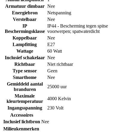
Armatuur dimbaar
Nee
Energiebron
Netspanning
Verstelbaar
Nee
IP
IP44 - Bescherming tegen spitse
Beschermingsklasse
voorwerpen; spatwaterdicht
Koppelbaar
Nee
Lampfitting
E27
Wattage
60 Watt
Inclusief schakelaar
Nee
Richtbaar
Niet richtbaar
Type sensor
Geen
Smarthome
Nee
Gemiddeld aantal
25000 uur
branduren
Maximale
4000 Kelvin
kleurtemperatuur
Ingangsspanning
230 Volt
Accessoires
Inclusief lichtbron
Nee
Milieukenmerken