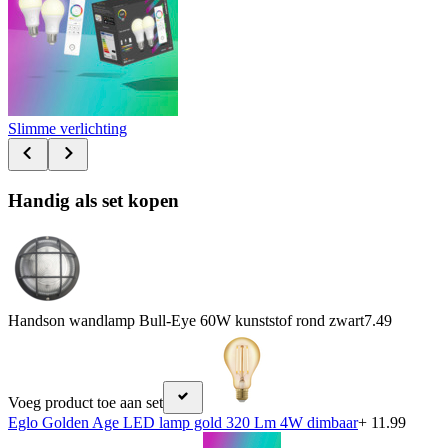
Slimme verlichting
Handig als set kopen
Handson wandlamp Bull-Eye 60W kunststof rond zwart
7.49
Voeg product toe aan set
Eglo Golden Age LED lamp gold 320 Lm 4W dimbaar
+ 11.99