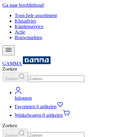
Ga naar hoofdinhoud
Toon hele assortiment
Klusadvies
Klantenservice
Actie
Bouwmarkten
GAMMA
Zoeken
Zoeken
Inloggen
Favorieten
,
0 artikelen
Winkelwagen
,
0 artikelen
Zoeken
Zoeken