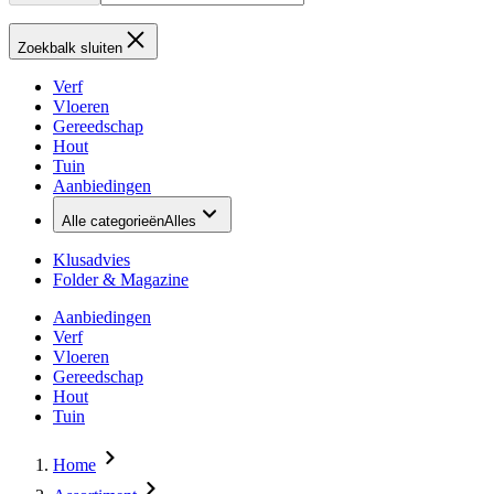
Zoekbalk sluiten
Verf
Vloeren
Gereedschap
Hout
Tuin
Aanbiedingen
Alle categorieën
Alles
Klusadvies
Folder & Magazine
Aanbiedingen
Verf
Vloeren
Gereedschap
Hout
Tuin
Home