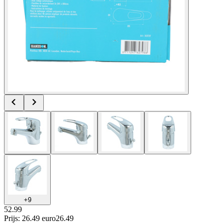
+
9
52.99
Prijs: 26.49 euro
26
.
49