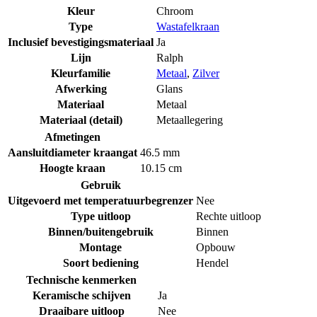
Kleur
Chroom
Type
Wastafelkraan
Inclusief bevestigingsmateriaal
Ja
Lijn
Ralph
Kleurfamilie
Metaal
,
Zilver
Afwerking
Glans
Materiaal
Metaal
Materiaal (detail)
Metaallegering
Afmetingen
Aansluitdiameter kraangat
46.5 mm
Hoogte kraan
10.15 cm
Gebruik
Uitgevoerd met temperatuurbegrenzer
Nee
Type uitloop
Rechte uitloop
Binnen/buitengebruik
Binnen
Montage
Opbouw
Soort bediening
Hendel
Technische kenmerken
Keramische schijven
Ja
Draaibare uitloop
Nee