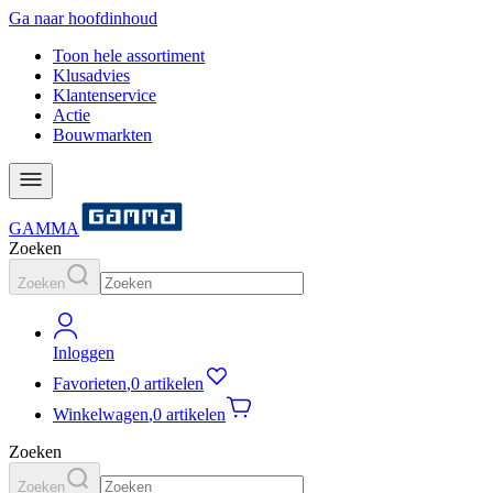
Ga naar hoofdinhoud
Toon hele assortiment
Klusadvies
Klantenservice
Actie
Bouwmarkten
GAMMA
Zoeken
Zoeken
Inloggen
Favorieten
,
0 artikelen
Winkelwagen
,
0 artikelen
Zoeken
Zoeken