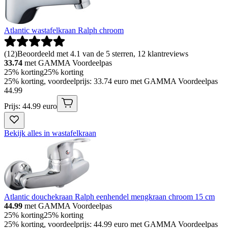
Atlantic wastafelkraan Ralph chroom
(
12
)
Beoordeeld met 4.1 van de 5 sterren, 12 klantreviews
33.74
met GAMMA Voordeelpas
25% korting
25% korting
25% korting, voordeelprijs: 33.74 euro met GAMMA Voordeelpas
44
.
99
Prijs: 44.99 euro
Bekijk alles in wastafelkraan
Atlantic douchekraan Ralph eenhendel mengkraan chroom 15 cm
44.99
met GAMMA Voordeelpas
25% korting
25% korting
25% korting, voordeelprijs: 44.99 euro met GAMMA Voordeelpas