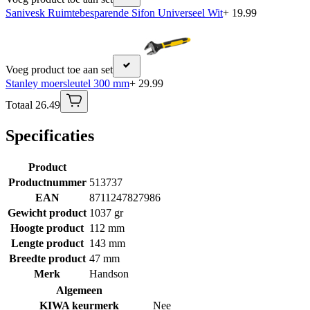
Sanivesk Ruimtebesparende Sifon Universeel Wit
+ 19.99
Voeg product toe aan set
Stanley moersleutel 300 mm
+ 29.99
Totaal 26.49
Specificaties
Product
Productnummer
513737
EAN
8711247827986
Gewicht product
1037 gr
Hoogte product
112 mm
Lengte product
143 mm
Breedte product
47 mm
Merk
Handson
Algemeen
KIWA keurmerk
Nee