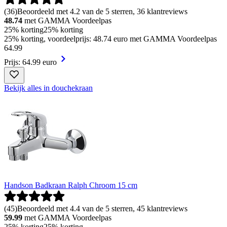
(
36
)
Beoordeeld met 4.2 van de 5 sterren, 36 klantreviews
48.74
met GAMMA Voordeelpas
25% korting
25% korting
25% korting, voordeelprijs: 48.74 euro met GAMMA Voordeelpas
64
.
99
Prijs: 64.99 euro
Bekijk alles in douchekraan
Handson Badkraan Ralph Chroom 15 cm
(
45
)
Beoordeeld met 4.4 van de 5 sterren, 45 klantreviews
59.99
met GAMMA Voordeelpas
25% korting
25% korting