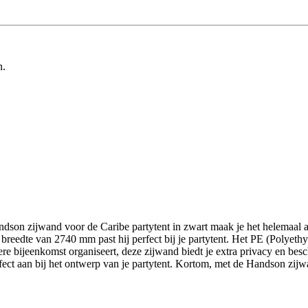
n.
dson zijwand voor de Caribe partytent in zwart maak je het helemaal a
eedte van 2740 mm past hij perfect bij je partytent. Het PE (Polyethyl
e bijeenkomst organiseert, deze zijwand biedt je extra privacy en besch
rfect aan bij het ontwerp van je partytent. Kortom, met de Handson zijw