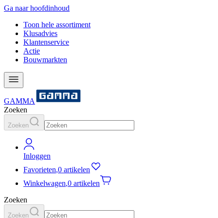
Ga naar hoofdinhoud
Toon hele assortiment
Klusadvies
Klantenservice
Actie
Bouwmarkten
GAMMA
Zoeken
Zoeken
Inloggen
Favorieten
,
0 artikelen
Winkelwagen
,
0 artikelen
Zoeken
Zoeken