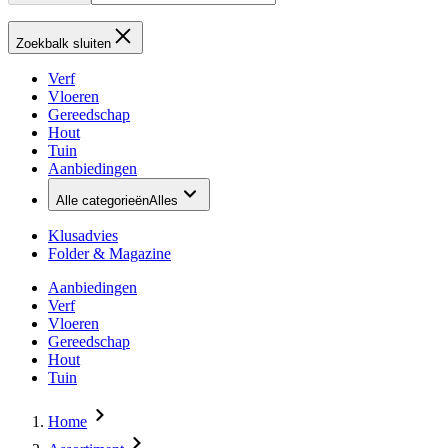
Zoekbalk sluiten
Verf
Vloeren
Gereedschap
Hout
Tuin
Aanbiedingen
Alle categorieën
Alles
Klusadvies
Folder & Magazine
Aanbiedingen
Verf
Vloeren
Gereedschap
Hout
Tuin
Home