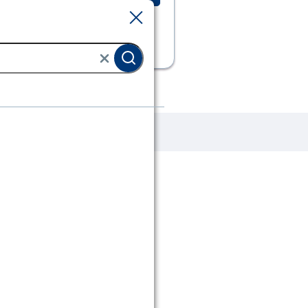
Sluiten
Sluiten
nten