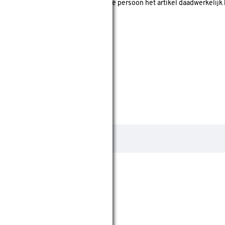
 koper' is? Dan is er gecheckt of deze persoon het artikel daadwerkelijk