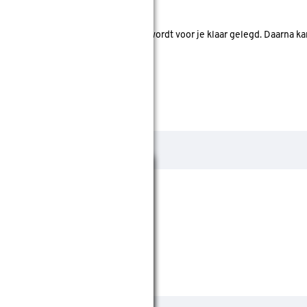
nde bouwmarkten bekijken.
d. Je betaalt online en het product wordt voor je klaar gelegd. Daarna k
Sluiten