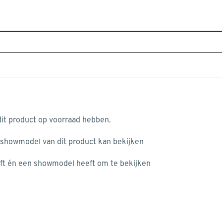
Sluiten
Home
Assortiment
Tuin
Tuininrichting
Partyte
Populaire filters
aan je winkelwagen
Partytent
(10)
it product op voorraad hebben.
Accessoire partytent
(10)
 showmodel van dit product kan bekijken
n je winkelwagen:
Zwart
(8)
ft én een showmodel heeft om te bekijken
Grijs
(6)
Wit
(9)
250
(5)
misgegaan...
Metaal
(10)