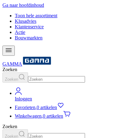
Ga naar hoofdinhoud
Toon hele assortiment
Klusadvies
Klantenservice
Actie
Bouwmarkten
GAMMA
Zoeken
Zoeken
Inloggen
Favorieten
,
0 artikelen
Winkelwagen
,
0 artikelen
Zoeken
Zoeken