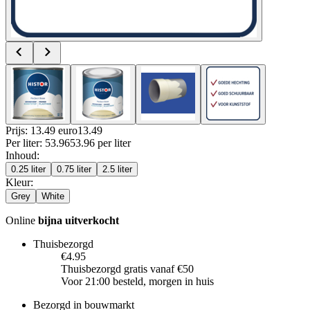
Prijs: 13.49 euro
13
.
49
Per
liter
:
53.96
53.96
per
liter
Inhoud
:
0.25 liter
0.75 liter
2.5 liter
Kleur
:
Grey
White
Online
bijna uitverkocht
Thuisbezorgd
€4.95
Thuisbezorgd gratis vanaf €50
Voor 21:00 besteld, morgen in huis
Bezorgd in bouwmarkt