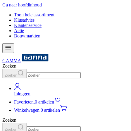
Ga naar hoofdinhoud
Toon hele assortiment
Klusadvies
Klantenservice
Actie
Bouwmarkten
GAMMA
Zoeken
Zoeken
Inloggen
Favorieten
,
0 artikelen
Winkelwagen
,
0 artikelen
Zoeken
Zoeken