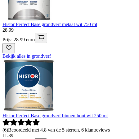
Histor Perfect Base grondverf metaal wit 750 ml
28
.
99
Prijs: 28.99 euro
Bekijk alles in grondverf
Histor Perfect Base grondverf binnen hout wit 250 ml
(
6
)
Beoordeeld met 4.8 van de 5 sterren, 6 klantreviews
11
.
39