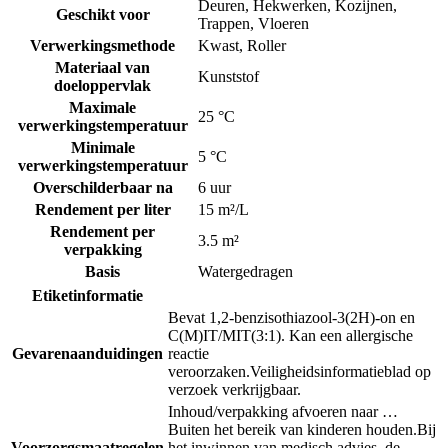
Deuren
,
Hekwerken
,
Kozijnen
,
Geschikt voor
Trappen
,
Vloeren
Verwerkingsmethode
Kwast
,
Roller
Materiaal van
Kunststof
doeloppervlak
Maximale
25 °C
verwerkingstemperatuur
Minimale
5 °C
verwerkingstemperatuur
Overschilderbaar na
6 uur
Rendement per liter
15 m²/L
Rendement per
3.5 m²
verpakking
Basis
Watergedragen
Etiketinformatie
Bevat 1,2-benzisothiazool-3(2H)-on en
C(M)IT/MIT(3:1). Kan een allergische
Gevarenaanduidingen
reactie
veroorzaken.
Veiligheidsinformatieblad op
verzoek verkrijgbaar.
Inhoud/verpakking afvoeren naar …
Buiten het bereik van kinderen houden.
Bij
Voorzorgsmaatregelen
het inwinnen van medisch advies, de