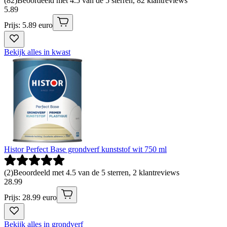
(
82
)
Beoordeeld met 4.5 van de 5 sterren, 82 klantreviews
5
.
89
Prijs: 5.89 euro
Bekijk alles in kwast
Histor Perfect Base grondverf kunststof wit 750 ml
(
2
)
Beoordeeld met 4.5 van de 5 sterren, 2 klantreviews
28
.
99
Prijs: 28.99 euro
Bekijk alles in grondverf