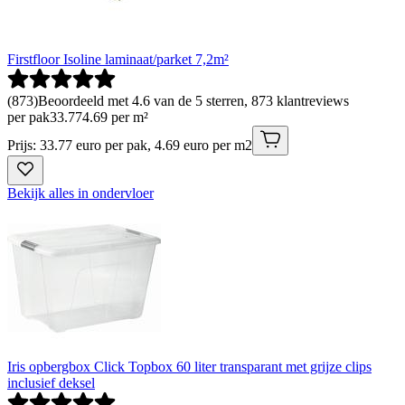
Firstfloor Isoline laminaat/parket 7,2m²
(
873
)
Beoordeeld met 4.6 van de 5 sterren, 873 klantreviews
per pak
33
.
77
4.69 per m²
Prijs: 33.77 euro per pak, 4.69 euro per m2
Bekijk alles in ondervloer
Iris opbergbox Click Topbox 60 liter transparant met grijze clips
inclusief deksel