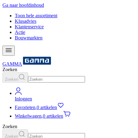
Ga naar hoofdinhoud
Toon hele assortiment
Klusadvies
Klantenservice
Actie
Bouwmarkten
GAMMA
Zoeken
Zoeken
Inloggen
Favorieten
,
0 artikelen
Winkelwagen
,
0 artikelen
Zoeken
Zoeken