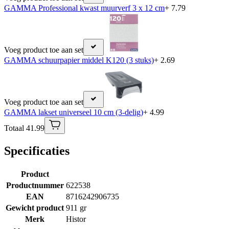
GAMMA Professional kwast muurverf 3 x 12 cm
+ 7.79
Voeg product toe aan set
GAMMA schuurpapier middel K120 (3 stuks)
+ 2.69
Voeg product toe aan set
GAMMA lakset universeel 10 cm (3-delig)
+ 4.99
Totaal 41.99
Specificaties
Product
Productnummer
622538
EAN
8716242906735
Gewicht product
911 gr
Merk
Histor