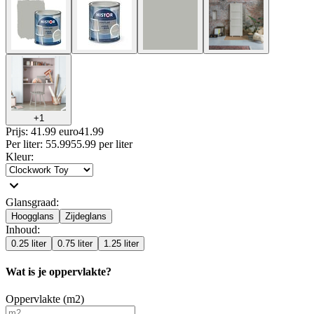
+
1
Prijs: 41.99 euro
41
.
99
Per
liter
:
55.99
55.99
per
liter
Kleur
:
Glansgraad
:
Hoogglans
Zijdeglans
Inhoud
:
0.25 liter
0.75 liter
1.25 liter
Wat is je oppervlakte?
Oppervlakte (m2)