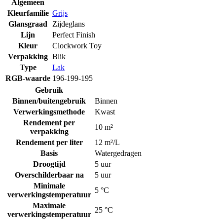
Algemeen
Kleurfamilie
Grijs
Glansgraad
Zijdeglans
Lijn
Perfect Finish
Kleur
Clockwork Toy
Verpakking
Blik
Type
Lak
RGB-waarde
196-199-195
Gebruik
Binnen/buitengebruik
Binnen
Verwerkingsmethode
Kwast
Rendement per
10 m²
verpakking
Rendement per liter
12 m²/L
Basis
Watergedragen
Droogtijd
5 uur
Overschilderbaar na
5 uur
Minimale
5 °C
verwerkingstemperatuur
Maximale
25 °C
verwerkingstemperatuur