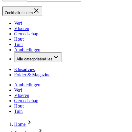
Zoekbalk sluiten
Verf
Vloeren
Gereedschap
Hout
Tuin
Aanbiedingen
Alle categorieën
Alles
Klusadvies
Folder & Magazine
Aanbiedingen
Verf
Vloeren
Gereedschap
Hout
Tuin
Home