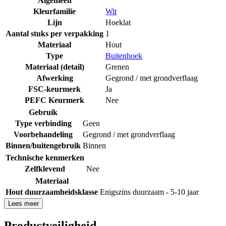
Algemeen
Kleurfamilie
Wit
Lijn
Hoeklat
Aantal stuks per verpakking
1
Materiaal
Hout
Type
Buitenhoek
Materiaal (detail)
Grenen
Afwerking
Gegrond / met grondverflaag
FSC-keurmerk
Ja
PEFC Keurmerk
Nee
Gebruik
Type verbinding
Geen
Voorbehandeling
Gegrond / met grondverflaag
Binnen/buitengebruik
Binnen
Technische kenmerken
Zelfklevend
Nee
Materiaal
Hout duurzaamheidsklasse
Enigszins duurzaam - 5-10 jaar
Lees meer
Productveiligheid