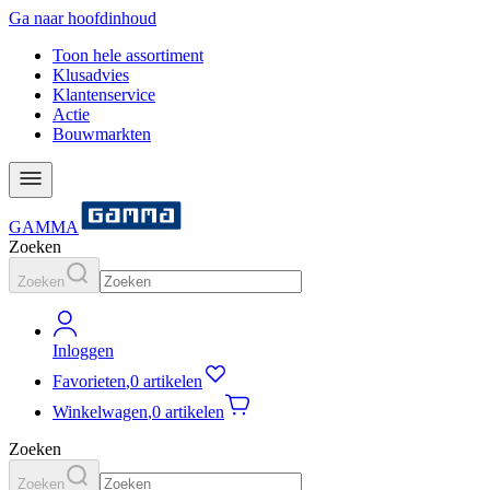
Ga naar hoofdinhoud
Toon hele assortiment
Klusadvies
Klantenservice
Actie
Bouwmarkten
GAMMA
Zoeken
Zoeken
Inloggen
Favorieten
,
0 artikelen
Winkelwagen
,
0 artikelen
Zoeken
Zoeken