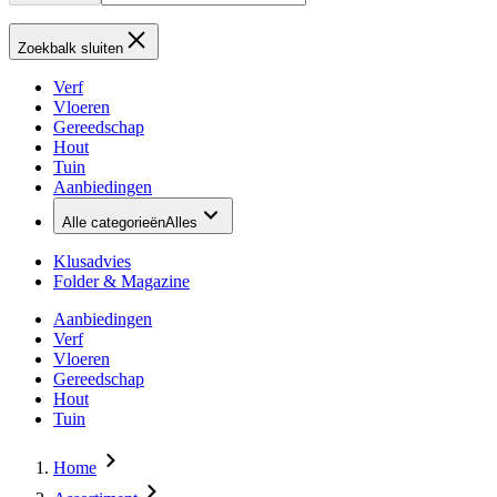
Zoekbalk sluiten
Verf
Vloeren
Gereedschap
Hout
Tuin
Aanbiedingen
Alle categorieën
Alles
Klusadvies
Folder & Magazine
Aanbiedingen
Verf
Vloeren
Gereedschap
Hout
Tuin
Home