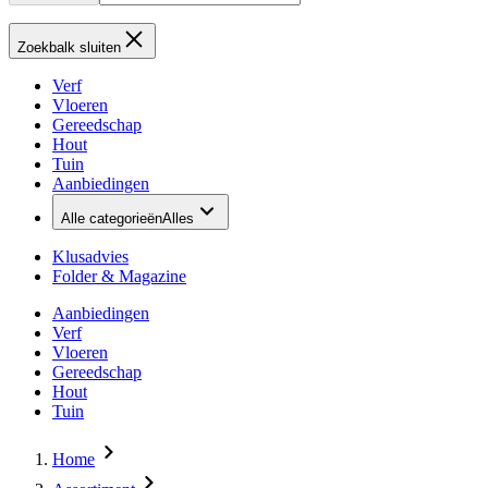
Zoekbalk sluiten
Verf
Vloeren
Gereedschap
Hout
Tuin
Aanbiedingen
Alle categorieën
Alles
Klusadvies
Folder & Magazine
Aanbiedingen
Verf
Vloeren
Gereedschap
Hout
Tuin
Home