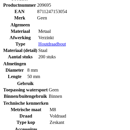
Productnummer
209695
EAN
8711247153054
Merk
Geen
Algemeen
Materiaal
Metaal
Afwerking
Verzinkt
Type
Houtdraadbout
Materiaal (detail)
Staal
Aantal stuks
200 stuks
Afmetingen
Diameter
8 mm
Lengte
50 mm
Gebruik
Toepassing watersport
Geen
Binnen/buitengebruik
Binnen
Technische kenmerken
Metrische maat
M8
Draad
Voldraad
Type kop
Zeskant
Accessoires