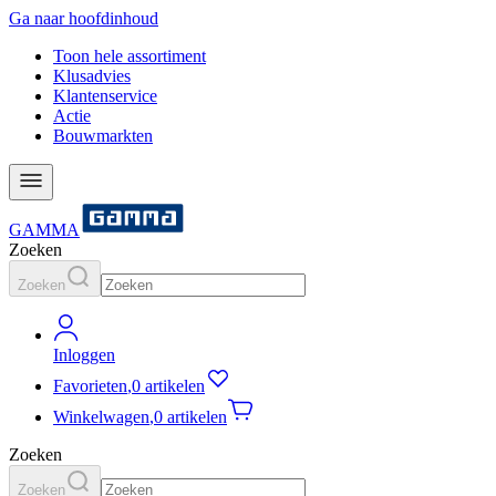
Ga naar hoofdinhoud
Toon hele assortiment
Klusadvies
Klantenservice
Actie
Bouwmarkten
GAMMA
Zoeken
Zoeken
Inloggen
Favorieten
,
0 artikelen
Winkelwagen
,
0 artikelen
Zoeken
Zoeken