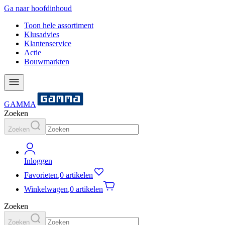
Ga naar hoofdinhoud
Toon hele assortiment
Klusadvies
Klantenservice
Actie
Bouwmarkten
GAMMA
Zoeken
Zoeken
Inloggen
Favorieten
,
0 artikelen
Winkelwagen
,
0 artikelen
Zoeken
Zoeken