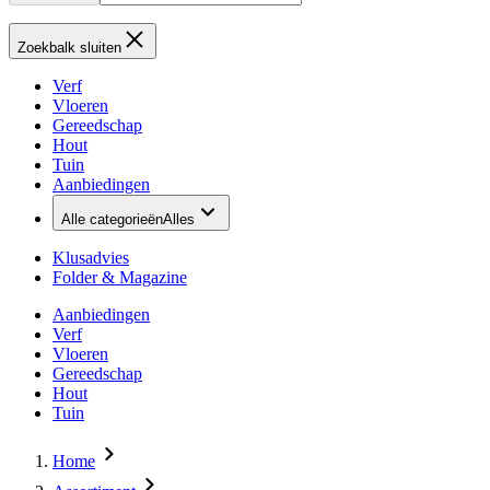
Zoekbalk sluiten
Verf
Vloeren
Gereedschap
Hout
Tuin
Aanbiedingen
Alle categorieën
Alles
Klusadvies
Folder & Magazine
Aanbiedingen
Verf
Vloeren
Gereedschap
Hout
Tuin
Home