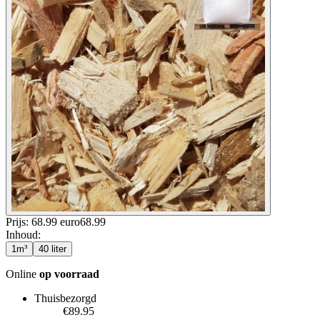
Prijs: 68.99 euro
68
.
99
Inhoud
:
1m³
40 liter
Online
op voorraad
Thuisbezorgd
€89.95