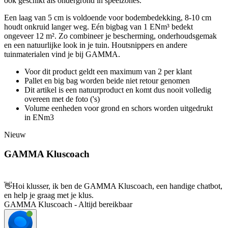
ook geschikt als ondergrond in speelzones.
Een laag van 5 cm is voldoende voor bodembedekking, 8-10 cm
houdt onkruid langer weg. Eén bigbag van 1 ENm³ bedekt
ongeveer 12 m². Zo combineer je bescherming, onderhoudsgemak
en een natuurlijke look in je tuin. Houtsnippers en andere
tuinmaterialen vind je bij GAMMA.
Voor dit product geldt een maximum van 2 per klant
Pallet en big bag worden beide niet retour genomen
Dit artikel is een natuurproduct en komt dus nooit volledig
overeen met de foto ('s)
Volume eenheden voor grond en schors worden uitgedrukt
in ENm3
Nieuw
GAMMA Kluscoach
👋
Hoi klusser, ik ben de GAMMA Kluscoach, een handige chatbot,
en help je graag met je klus.
GAMMA Kluscoach - Altijd bereikbaar