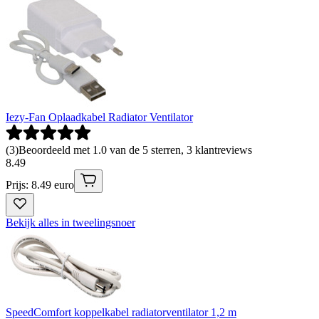
Iezy-Fan Oplaadkabel Radiator Ventilator
(
3
)
Beoordeeld met 1.0 van de 5 sterren, 3 klantreviews
8
.
49
Prijs: 8.49 euro
Bekijk alles in tweelingsnoer
SpeedComfort koppelkabel radiatorventilator 1,2 m