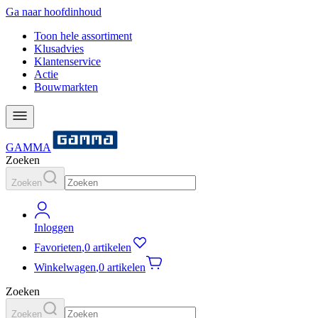
Ga naar hoofdinhoud
Toon hele assortiment
Klusadvies
Klantenservice
Actie
Bouwmarkten
GAMMA
Zoeken
Zoeken
Inloggen
Favorieten
,
0 artikelen
Winkelwagen
,
0 artikelen
Zoeken
Zoeken