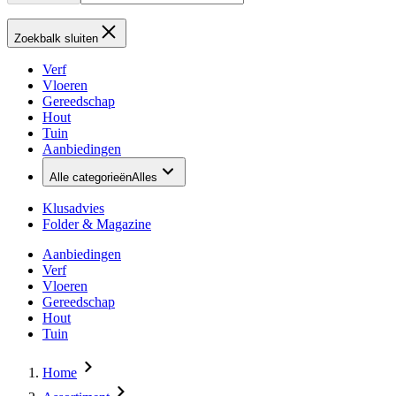
Zoekbalk sluiten
Verf
Vloeren
Gereedschap
Hout
Tuin
Aanbiedingen
Alle categorieën
Alles
Klusadvies
Folder & Magazine
Aanbiedingen
Verf
Vloeren
Gereedschap
Hout
Tuin
Home