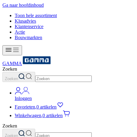
Ga naar hoofdinhoud
Toon hele assortiment
Klusadvies
Klantenservice
Actie
Bouwmarkten
GAMMA
Zoeken
Zoeken
Inloggen
Favorieten
,
0 artikelen
Winkelwagen
,
0 artikelen
Zoeken
Zoeken