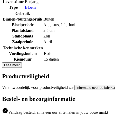
Levensduur
Eenjarig
Type
Bloem
Gebruik
Binnen-/buitengebruik
Buiten
Bloeiperiode
Augustus
,
Juli
,
Juni
Plantafstand
2.5 cm
Standplaats
Zon
Zaaiperiode
April
Technische kenmerken
Voedingsbodem
Rots
Kiemduur
15 dagen
Lees meer
Productveiligheid
Verantwoordelijk voor productveiligheid zie
informatie over de fabrika
Bestel- en bezorginformatie
Vandaag besteld, al na een uur af te halen in jouw bouwmarkt