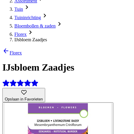
Assortiment
Tuin
Tuininrichting
Bloembollen & zaden
Florex
IJsbloem Zaadjes
Florex
IJsbloem Zaadjes
Opslaan in Favorieten