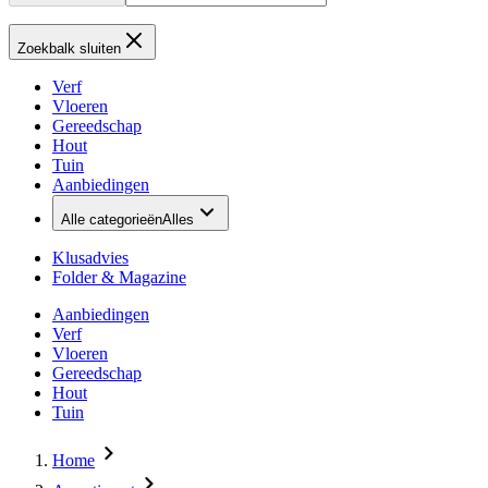
Zoekbalk sluiten
Verf
Vloeren
Gereedschap
Hout
Tuin
Aanbiedingen
Alle categorieën
Alles
Klusadvies
Folder & Magazine
Aanbiedingen
Verf
Vloeren
Gereedschap
Hout
Tuin
Home