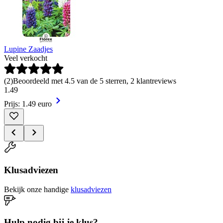
Lupine Zaadjes
Veel verkocht
(
2
)
Beoordeeld met 4.5 van de 5 sterren, 2 klantreviews
1
.
49
Prijs: 1.49 euro
Klusadviezen
Bekijk onze handige
klusadviezen
Hulp nodig bij je klus?