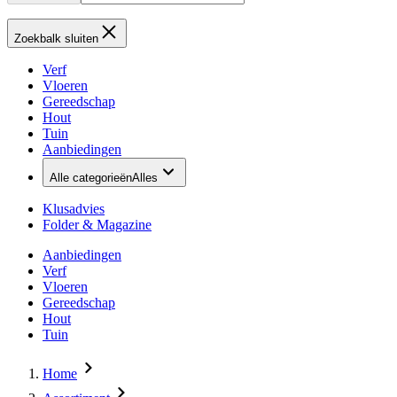
Zoekbalk sluiten
Verf
Vloeren
Gereedschap
Hout
Tuin
Aanbiedingen
Alle categorieën
Alles
Klusadvies
Folder & Magazine
Aanbiedingen
Verf
Vloeren
Gereedschap
Hout
Tuin
Home