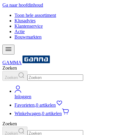
Ga naar hoofdinhoud
Toon hele assortiment
Klusadvies
Klantenservice
Actie
Bouwmarkten
GAMMA
Zoeken
Zoeken
Inloggen
Favorieten
,
0 artikelen
Winkelwagen
,
0 artikelen
Zoeken
Zoeken