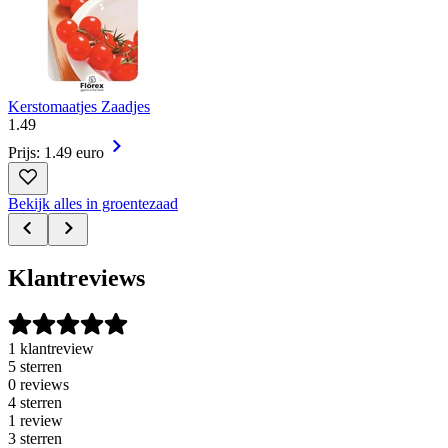
Kerstomaatjes Zaadjes
1
.
49
Prijs: 1.49 euro
Bekijk alles in groentezaad
Klantreviews
1 klantreview
5 sterren
0 reviews
4 sterren
1 review
3 sterren