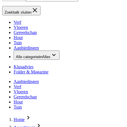
Zoekbalk sluiten
Verf
Vloeren
Gereedschap
Hout
Tuin
Aanbiedingen
Alle categorieën
Alles
Klusadvies
Folder & Magazine
Aanbiedingen
Verf
Vloeren
Gereedschap
Hout
Tuin
Home