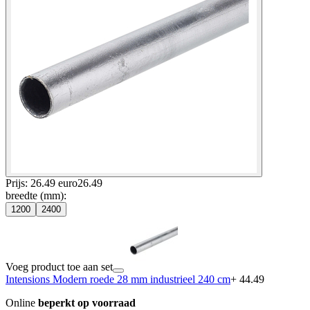
Prijs: 26.49 euro
26
.
49
breedte (mm)
:
1200
2400
Voeg product toe aan set
Intensions Modern roede 28 mm industrieel 240 cm
+ 44.49
Online
beperkt op voorraad