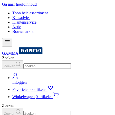
Ga naar hoofdinhoud
Toon hele assortiment
Klusadvies
Klantenservice
Actie
Bouwmarkten
GAMMA
Zoeken
Zoeken
Inloggen
Favorieten
,
0 artikelen
Winkelwagen
,
0 artikelen
Zoeken
Zoeken