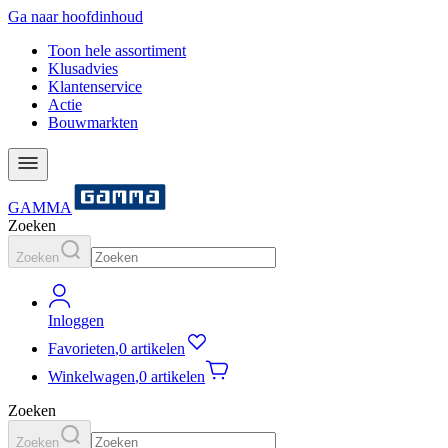
Ga naar hoofdinhoud
Toon hele assortiment
Klusadvies
Klantenservice
Actie
Bouwmarkten
GAMMA
Zoeken
Zoeken
Inloggen
Favorieten
,
0 artikelen
Winkelwagen
,
0 artikelen
Zoeken
Zoeken