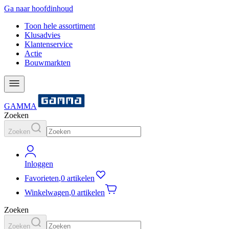
Ga naar hoofdinhoud
Toon hele assortiment
Klusadvies
Klantenservice
Actie
Bouwmarkten
GAMMA
Zoeken
Zoeken
Inloggen
Favorieten
,
0 artikelen
Winkelwagen
,
0 artikelen
Zoeken
Zoeken