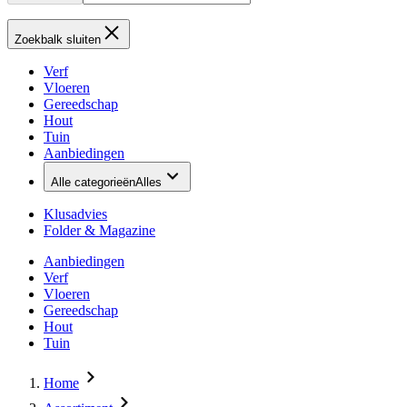
Zoekbalk sluiten
Verf
Vloeren
Gereedschap
Hout
Tuin
Aanbiedingen
Alle categorieën
Alles
Klusadvies
Folder & Magazine
Aanbiedingen
Verf
Vloeren
Gereedschap
Hout
Tuin
Home