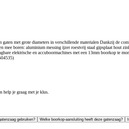
aten met grote diameters in verschillende materialen Dankzij de combin
alen mee boren: aluminium messing ijzer roestvrij staal gipsplaat hout
gbare elektrische en accuboormachines met een 13mm boorkop te monte
0504535)
help je graag met je klus.
 gatenzaag gebruiken?
Welke boorkop-aansluiting heeft deze gatenzaag?