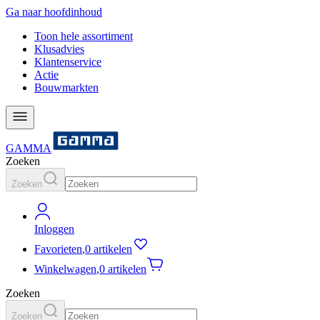
Ga naar hoofdinhoud
Toon hele assortiment
Klusadvies
Klantenservice
Actie
Bouwmarkten
GAMMA
Zoeken
Zoeken
Inloggen
Favorieten
,
0 artikelen
Winkelwagen
,
0 artikelen
Zoeken
Zoeken