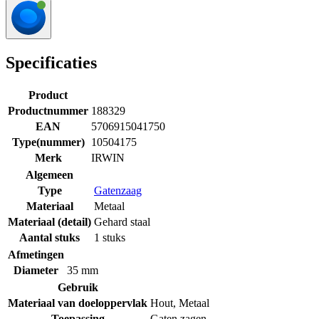
Specificaties
Product
Productnummer
188329
EAN
5706915041750
Type(nummer)
10504175
Merk
IRWIN
Algemeen
Type
Gatenzaag
Materiaal
Metaal
Materiaal (detail)
Gehard staal
Aantal stuks
1 stuks
Afmetingen
Diameter
35 mm
Gebruik
Materiaal van doeloppervlak
Hout
,
Metaal
Toepassing
Gaten zagen