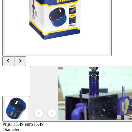
Prijs: 15.49 euro
15
.
49
Diameter
: