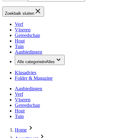
Zoekbalk sluiten
Verf
Vloeren
Gereedschap
Hout
Tuin
Aanbiedingen
Alle categorieën
Alles
Klusadvies
Folder & Magazine
Aanbiedingen
Verf
Vloeren
Gereedschap
Hout
Tuin
Home