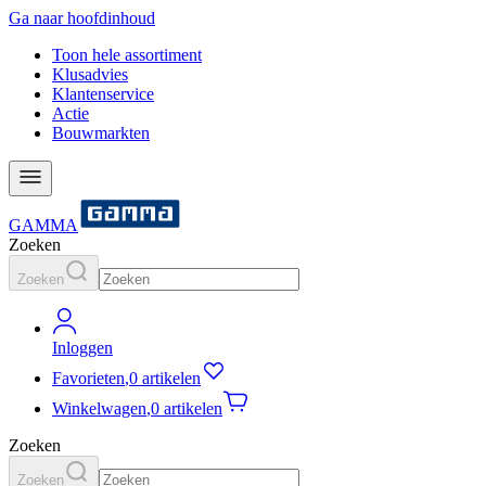
Ga naar hoofdinhoud
Toon hele assortiment
Klusadvies
Klantenservice
Actie
Bouwmarkten
GAMMA
Zoeken
Zoeken
Inloggen
Favorieten
,
0 artikelen
Winkelwagen
,
0 artikelen
Zoeken
Zoeken