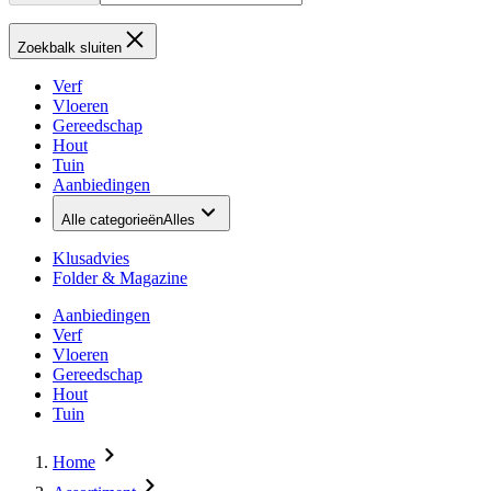
Zoekbalk sluiten
Verf
Vloeren
Gereedschap
Hout
Tuin
Aanbiedingen
Alle categorieën
Alles
Klusadvies
Folder & Magazine
Aanbiedingen
Verf
Vloeren
Gereedschap
Hout
Tuin
Home