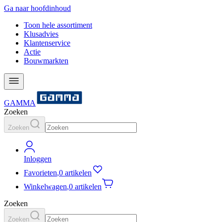
Ga naar hoofdinhoud
Toon hele assortiment
Klusadvies
Klantenservice
Actie
Bouwmarkten
GAMMA
Zoeken
Zoeken
Inloggen
Favorieten
,
0 artikelen
Winkelwagen
,
0 artikelen
Zoeken
Zoeken