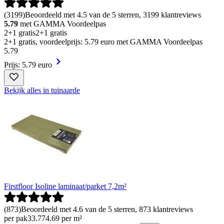
(
3199
)
Beoordeeld met 4.5 van de 5 sterren, 3199 klantreviews
5.79
met GAMMA Voordeelpas
2+1 gratis
2+1 gratis
2+1 gratis, voordeelprijs: 5.79 euro met GAMMA Voordeelpas
5
.
79
Prijs: 5.79 euro
Bekijk alles in tuinaarde
Firstfloor Isoline laminaat/parket 7,2m²
(
873
)
Beoordeeld met 4.6 van de 5 sterren, 873 klantreviews
per pak
33
.
77
4.69 per m²