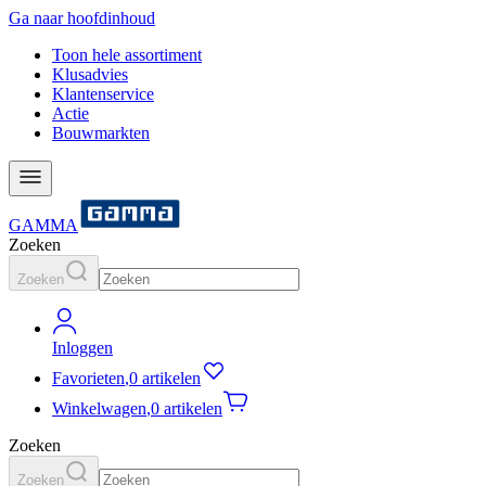
Ga naar hoofdinhoud
Toon hele assortiment
Klusadvies
Klantenservice
Actie
Bouwmarkten
GAMMA
Zoeken
Zoeken
Inloggen
Favorieten
,
0 artikelen
Winkelwagen
,
0 artikelen
Zoeken
Zoeken