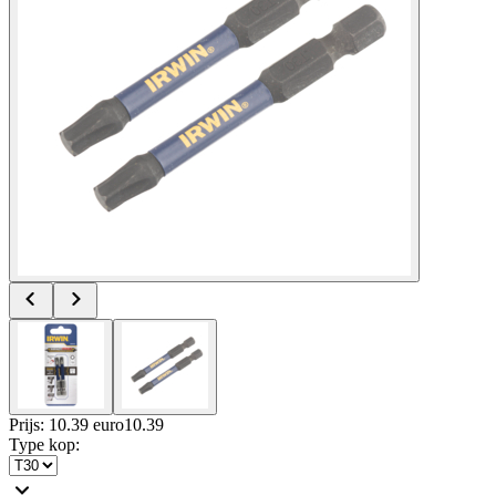
Prijs: 10.39 euro
10
.
39
Type kop
: