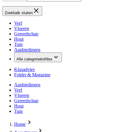
Zoekbalk sluiten
Verf
Vloeren
Gereedschap
Hout
Tuin
Aanbiedingen
Alle categorieën
Alles
Klusadvies
Folder & Magazine
Aanbiedingen
Verf
Vloeren
Gereedschap
Hout
Tuin
Home