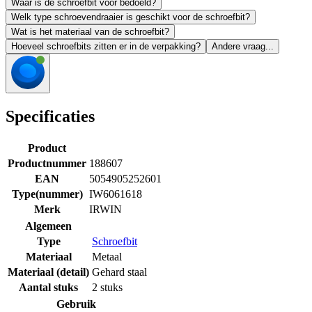
Waar is de schroefbit voor bedoeld?
Welk type schroevendraaier is geschikt voor de schroefbit?
Wat is het materiaal van de schroefbit?
Hoeveel schroefbits zitten er in de verpakking?
Andere vraag...
Specificaties
Product
Productnummer
188607
EAN
5054905252601
Type(nummer)
IW6061618
Merk
IRWIN
Algemeen
Type
Schroefbit
Materiaal
Metaal
Materiaal (detail)
Gehard staal
Aantal stuks
2 stuks
Gebruik