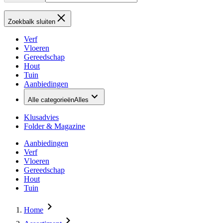
Zoekbalk sluiten
Verf
Vloeren
Gereedschap
Hout
Tuin
Aanbiedingen
Alle categorieën
Alles
Klusadvies
Folder & Magazine
Aanbiedingen
Verf
Vloeren
Gereedschap
Hout
Tuin
Home