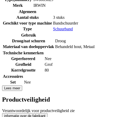
Merk
IRWIN
Algemeen
Aantal stuks
3 stuks
Geschikt voor type machine
Bandschuurder
Type
Schuurband
Gebruik
Droog/nat schuren
Droog
Materiaal van doeloppervlak
Behandeld hout
,
Metaal
Technische kenmerken
Geperforeerd
Nee
Grofheid
Grof
Korrelgrootte
80
Accessoires
Set
Nee
Lees meer
Productveiligheid
Verantwoordelijk voor productveiligheid zie
informatie over de fabrikant