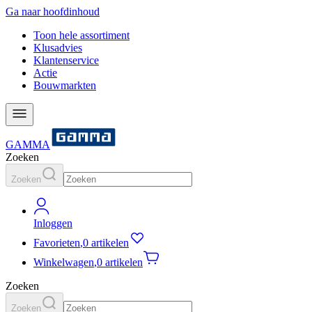
Ga naar hoofdinhoud
Toon hele assortiment
Klusadvies
Klantenservice
Actie
Bouwmarkten
GAMMA
Zoeken
Zoeken
Inloggen
Favorieten
,
0 artikelen
Winkelwagen
,
0 artikelen
Zoeken
Zoeken