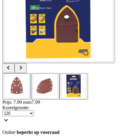
Prijs: 7.99 euro
7
.
99
Korrelgrootte
:
Online
beperkt op voorraad