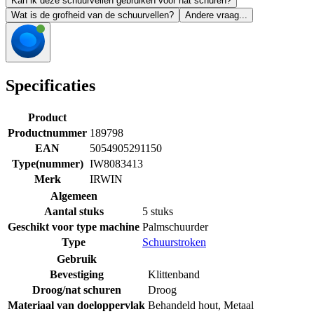
Kan ik deze schuurvellen gebruiken voor nat schuren?
Wat is de grofheid van de schuurvellen?
Andere vraag...
Specificaties
Product
Productnummer
189798
EAN
5054905291150
Type(nummer)
IW8083413
Merk
IRWIN
Algemeen
Aantal stuks
5 stuks
Geschikt voor type machine
Palmschuurder
Type
Schuurstroken
Gebruik
Bevestiging
Klittenband
Droog/nat schuren
Droog
Materiaal van doeloppervlak
Behandeld hout
,
Metaal