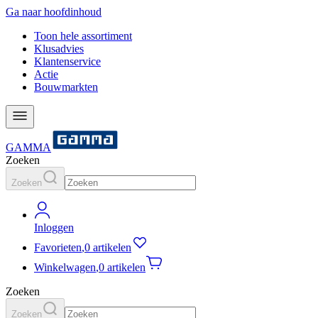
Ga naar hoofdinhoud
Toon hele assortiment
Klusadvies
Klantenservice
Actie
Bouwmarkten
GAMMA
Zoeken
Zoeken
Inloggen
Favorieten
,
0 artikelen
Winkelwagen
,
0 artikelen
Zoeken
Zoeken