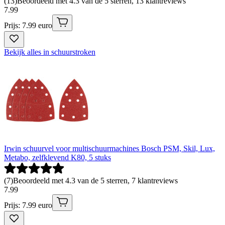
(
13
)
Beoordeeld met 4.3 van de 5 sterren, 13 klantreviews
7
.
99
Prijs: 7.99 euro
Bekijk alles in schuurstroken
Irwin schuurvel voor multischuurmachines Bosch PSM, Skil, Lux,
Metabo, zelfklevend K80, 5 stuks
(
7
)
Beoordeeld met 4.3 van de 5 sterren, 7 klantreviews
7
.
99
Prijs: 7.99 euro