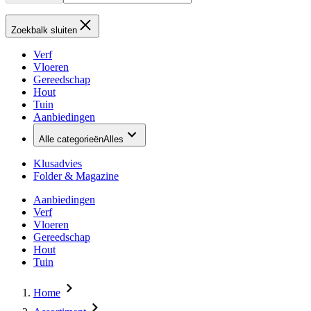
Zoekbalk sluiten
Verf
Vloeren
Gereedschap
Hout
Tuin
Aanbiedingen
Alle categorieën
Alles
Klusadvies
Folder & Magazine
Aanbiedingen
Verf
Vloeren
Gereedschap
Hout
Tuin
Home